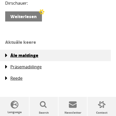
Dirschauer:
Weiterlesen
Aktuäle keere
Åle maldinge
Präsemadiilinge
Reede
SSW politics from A to Z