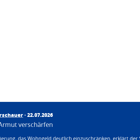
irschauer
· 22.07.2026
Armut verschärfen
erung, das Wohngeld deutlich einzuschränken, erklärt der