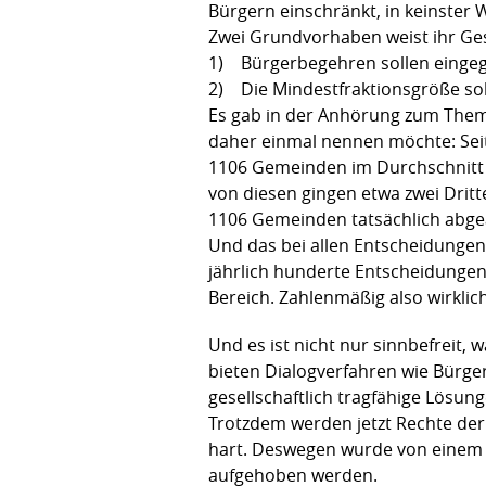
Bürgern einschränkt, in keinster 
Zwei Grundvorhaben weist ihr Ge
1) Bürgerbegehren sollen eingeg
2) Die Mindestfraktionsgröße so
Es gab in der Anhörung zum Them
daher einmal nennen möchte: Seit
1106 Gemeinden im Durchschnitt 2
von diesen gingen etwa zwei Dritt
1106 Gemeinden tatsächlich abg
Und das bei allen Entscheidunge
jährlich hunderte Entscheidunge
Bereich. Zahlenmäßig also wirklic
Und es ist nicht nur sinnbefreit, 
bieten Dialogverfahren wie Bürge
gesellschaftlich tragfähige Lösun
Trotzdem werden jetzt Rechte der
hart. Deswegen wurde von einem A
aufgehoben werden.