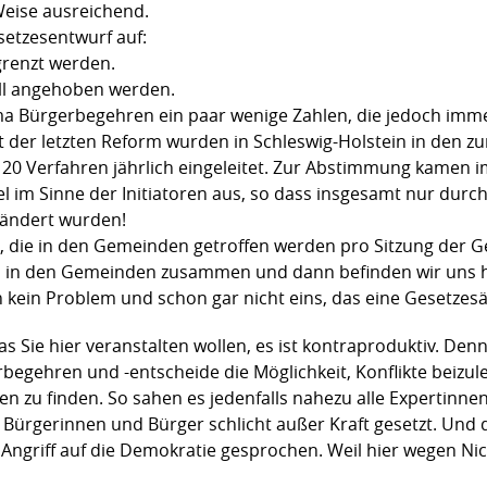
Weise ausreichend.
setzesentwurf auf:
renzt werden.
ll angehoben werden.
a Bürgerbegehren ein paar wenige Zahlen, die jedoch imme
 der letzten Reform wurden in Schleswig-Holstein in den z
0 Verfahren jährlich eingeleitet. Zur Abstimmung kamen i
el im Sinne der Initiatoren aus, so dass insgesamt nur durc
eändert wurden!
n, die in den Gemeinden getroffen werden pro Sitzung de
n in den Gemeinden zusammen und dann befinden wir uns h
h kein Problem und schon gar nicht eins, das eine Gesetzes
was Sie hier veranstalten wollen, es ist kontraproduktiv. De
rbegehren und -entscheide die Möglichkeit, Konflikte beiz
gen zu finden. So sahen es jedenfalls nahezu alle Expertin
 Bürgerinnen und Bürger schlicht außer Kraft gesetzt. Und 
ngriff auf die Demokratie gesprochen. Weil hier wegen Nic