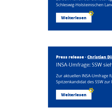
Schleswig-Holsteinischen Land
Weiterlesen
Press release ·
Christian D
INSA-Umfrage: SSW sieht
Zur aktuellen INSA-Umfrage f
Spitzenkandidat des SSW zur 
Weiterlesen