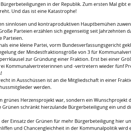
 Bürgerbeteiligungen in der Republik. Zum ersten Mal gibt es
eht. Und das ist eine Katastrophe!
en sinnlosen und kontraproduktiven Hauptbemühen zuwende
Große Parteien erzählen sich gegenseitig seit Jahrzehnten 
e Parteien.
ls eine kleine Partei, vorm Bundesverfassungsgericht gekl
 Regelung der Mindestfraktionsgröße von 3 für Kommunalver
Sperrklausel zur Gründung einer Fraktion. Erst bei einer Gr
rei Kommunalvertreterinnen und -vertretern wieder fünf Pro
s!
cht in Ausschüssen ist an die Mitgliedschaft in einer Frakt
chussmitglieder werden.
 kein grünes Herzensprojekt war, sondern ein Wunschprojekt d
 Grünen schränkt hierzulande Bürgerbeteiligung ein und di
s der Einsatz der Grünen für mehr Bürgerbeteiligung hier un
iffen und Chancengleichheit in der Kommunalpolitik wird e