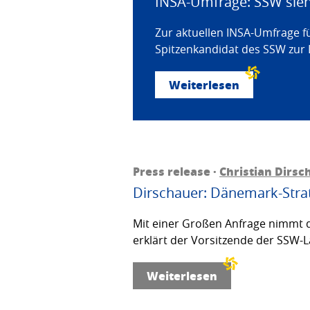
INSA-Umfrage: SSW sieht
Zur aktuellen INSA-Umfrage f
Spitzenkandidat des SSW zur 
Weiterlesen
Press release ·
Christian Dirsc
Dirschauer: Dänemark-Strat
Mit einer Großen Anfrage nimmt d
erklärt der Vorsitzende der SSW-L
Weiterlesen