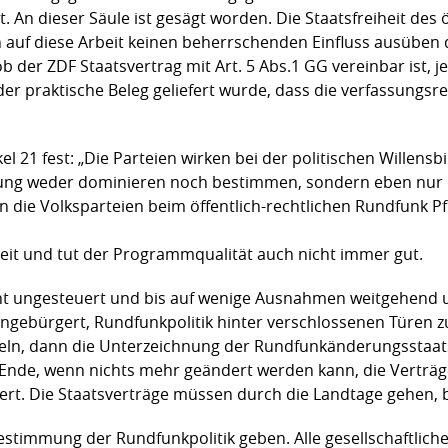
. An dieser Säule ist gesägt worden. Die Staatsfreiheit des 
ch auf diese Arbeit keinen beherrschenden Einfluss ausüben 
ob der ZDF Staatsvertrag mit Art. 5 Abs.1 GG vereinbar ist, 
 der praktische Beleg geliefert wurde, dass die verfassungs
el 21 fest: „Die Parteien wirken bei der politischen Willensb
ldung weder dominieren noch bestimmen, sondern eben nur 
en die Volksparteien beim öffentlich-rechtlichen Rundfunk 
heit und tut der Programmqualität auch nicht immer gut.
eht ungesteuert und bis auf wenige Ausnahmen weitgehend u
eingebürgert, Rundfunkpolitik hinter verschlossenen Türen z
eln, dann die Unterzeichnung der Rundfunkänderungsstaat
Ende, wenn nichts mehr geändert werden kann, die Verträg
isiert. Die Staatsverträge müssen durch die Landtage gehen,
estimmung der Rundfunkpolitik geben. Alle gesellschaftli