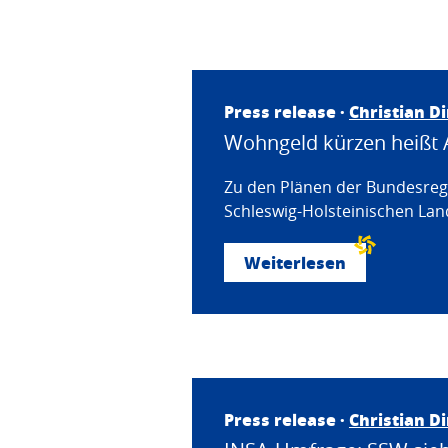
Press release ·
Christian D
Wohngeld kürzen heißt 
Zu den Plänen der Bundesregi
Schleswig-Holsteinischen Land
Weiterlesen
Press release ·
Christian D