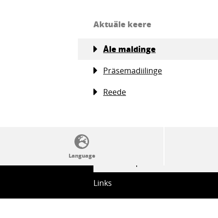
Aktuäle keere
Åle maldinge
Präsemadiilinge
Reede
SSW politics from A to Z
Links