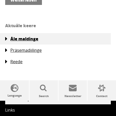
Aktuäle keere
Åle maldinge
Präsemadiilinge
Reede
SSW politics from A to Z
Links