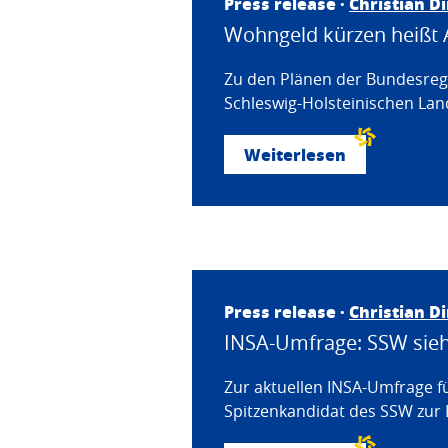
Press release ·
Christian D
Wohngeld kürzen heißt 
Zu den Plänen der Bundesregi
Schleswig-Holsteinischen Land
Weiterlesen
Press release ·
Christian D
INSA-Umfrage: SSW sieht
Zur aktuellen INSA-Umfrage f
Spitzenkandidat des SSW zur 