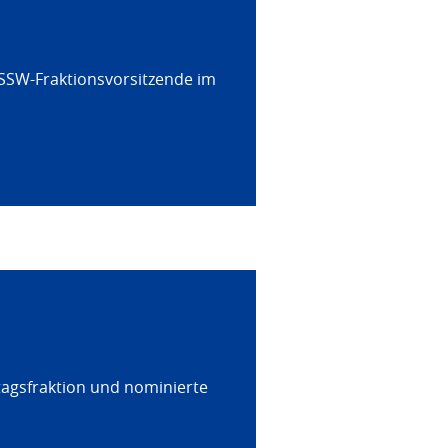
 SSW-Fraktionsvorsitzende im
tagsfraktion und nominierte