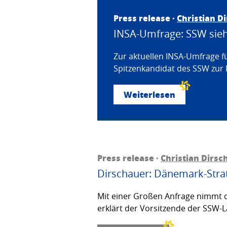
Press release ·
Christian D
INSA-Umfrage: SSW sieht
Zur aktuellen INSA-Umfrage f
Spitzenkandidat des SSW zur 
Weiterlesen
Press release ·
Christian Dirsc
Dirschauer: Dänemark-Strat
Mit einer Großen Anfrage nimmt d
erklärt der Vorsitzende der SSW-L