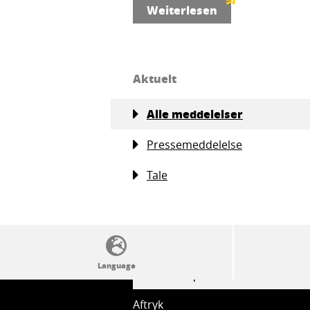
Weiterlesen
Aktuelt
Alle meddelelser
Pressemeddelelse
Tale
SSW politics from A to Z
Aftryk