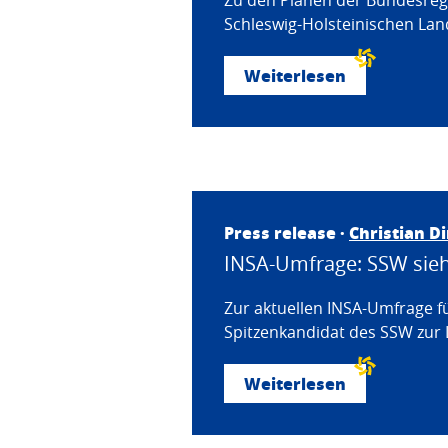
Zu den Plänen der Bundesregi
Schleswig-Holsteinischen Land
Weiterlesen
Press release ·
Christian D
INSA-Umfrage: SSW sieht
Zur aktuellen INSA-Umfrage f
Spitzenkandidat des SSW zur 
Weiterlesen