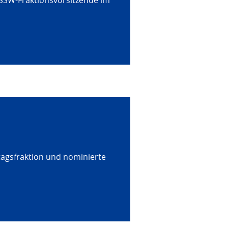
 SSW-Fraktionsvorsitzende im
tagsfraktion und nominierte