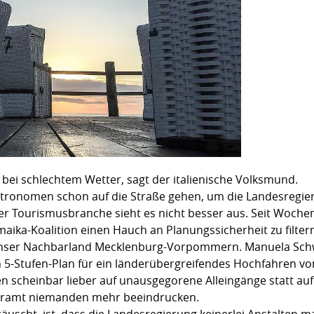
ei schlechtem Wetter, sagt der italienische Volksmund.
tronomen schon auf die Straße gehen, um die Landesregier
r Tourismusbranche sieht es nicht besser aus. Seit Woche
maika-Koalition einen Hauch an Planungssicherheit zu filte
 unser Nachbarland Mecklenburg-Vorpommern. Manuela Schwe
en 5-Stufen-Plan für ein länderübergreifendes Hochfahren 
scheinbar lieber auf unausgegorene Alleingänge statt auf e
leramt niemanden mehr beeindrucken.
scht, ist, dass die Landesregierung keinerlei Anstalten ma