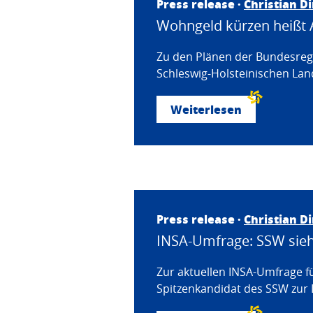
Press release ·
Christian D
Wohngeld kürzen heißt 
Zu den Plänen der Bundesregi
Schleswig-Holsteinischen Land
Weiterlesen
Press release ·
Christian D
INSA-Umfrage: SSW sieht
Zur aktuellen INSA-Umfrage f
Spitzenkandidat des SSW zur 