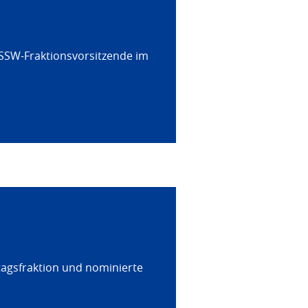
 SSW-Fraktionsvorsitzende im
tagsfraktion und nominierte