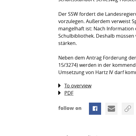
Der SSW fordert die Landesregieru
vorzulegen. Außerdem verweist Spo
mangelhaft ist: Nach Information
Schul­bibliothek. Deshalb müssen
stärken.
Neben dem Antrag Förderung der 
15/3274) werden in der kom­menden
Umset­zung von Hartz IV darf kom
To overview
PDF
follow on