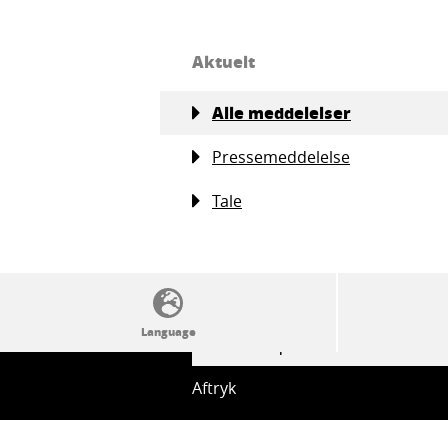
Aktuelt
Alle meddelelser
Pressemeddelelse
Tale
SSW politics from A to Z
Aftryk