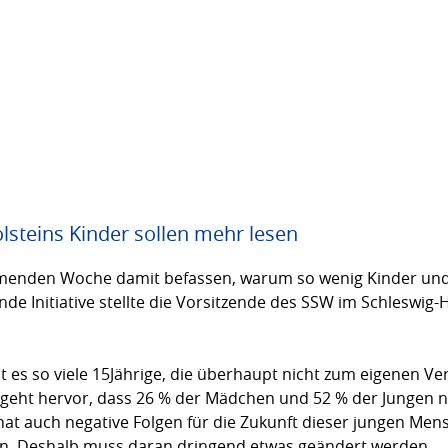
olsteins Kinder sollen mehr lesen
mmenden Woche damit befassen, warum so wenig Kinder und
e Initiative stellte die Vorsitzende des SSW im Schleswig-H
 es so viele 15Jährige, die überhaupt nicht zum eigenen Ve
geht hervor, dass 26 % der Mädchen und 52 % der Jungen nic
hat auch negative Folgen für die Zukunft dieser jungen Mens
in. Deshalb muss daran dringend etwas geändert werden.