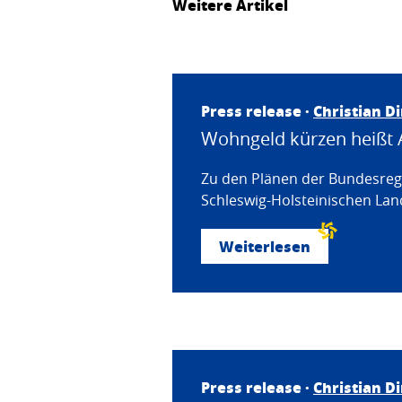
Weitere Artikel
Press release ·
Christian D
Wohngeld kürzen heißt 
Zu den Plänen der Bundesregi
Schleswig-Holsteinischen Land
Weiterlesen
Press release ·
Christian D