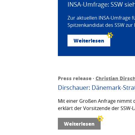
INSA-Umfrage: SSW sieht
Zur aktuellen INSA-Umfrage f
Spitzenkandidat des SSW zur 
Weiterlesen
Press release ·
Christian Dirsc
Dirschauer: Dänemark-Strat
Mit einer Großen Anfrage nimmt d
erklärt der Vorsitzende der SSW-L
Weiterlesen