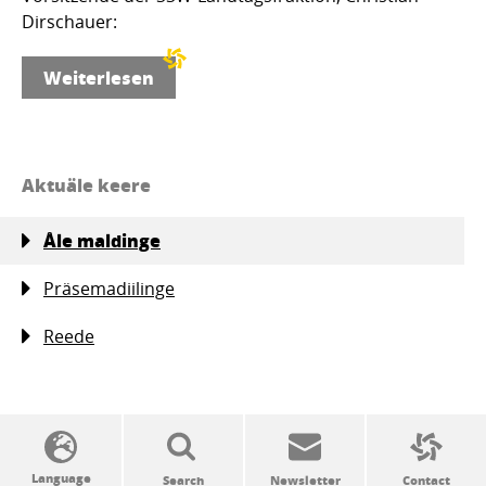
Dirschauer:
Weiterlesen
Aktuäle keere
Åle maldinge
Präsemadiilinge
Reede
SSW politics from A to Z