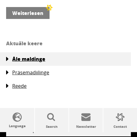
Weiterlesen
Aktuäle keere
Åle maldinge
Präsemadiilinge
Reede
SSW politics from A to Z