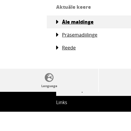
Aktuäle keere
Åle maldinge
Präsemadiilinge
Reede
SSW politics from A to Z
Links