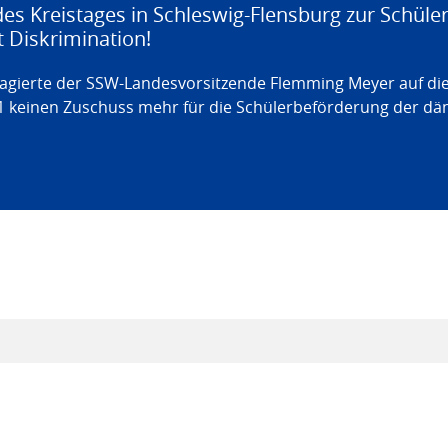
es Kreistages in Schleswig-Flensburg zur Schüle
t Diskrimination!
agierte der SSW-Landesvorsitzende Flemming Meyer auf die
21 keinen Zuschuss mehr für die Schülerbeförderung der dä