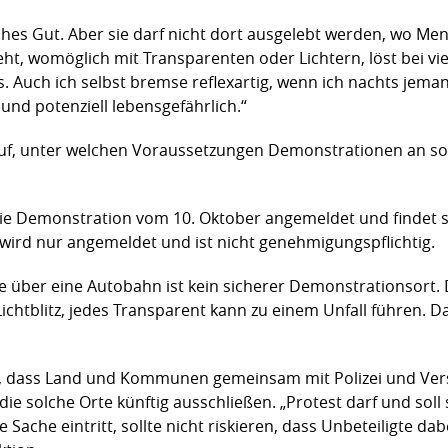
hohes Gut. Aber sie darf nicht dort ausgelebt werden, wo M
ht, womöglich mit Transparenten oder Lichtern, löst bei vi
s. Auch ich selbst bremse reflexartig, wenn ich nachts jema
und potenziell lebensgefährlich.“
 auf, unter welchen Voraussetzungen Demonstrationen an s
ie Demonstration vom 10. Oktober angemeldet und findet s
n wird nur angemeldet und ist nicht genehmigungspflichtig.
ke über eine Autobahn ist kein sicherer Demonstrationsort.
ichtblitz, jedes Transparent kann zu einem Unfall führen.
ert, dass Land und Kommunen gemeinsam mit Polizei und 
die solche Orte künftig ausschließen. „Protest darf und soll 
 Sache eintritt, sollte nicht riskieren, dass Unbeteiligte da