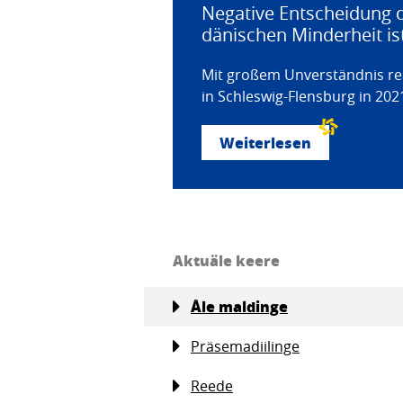
Negative Entscheidung d
dänischen Minderheit is
Mit großem Unverständnis re
in Schleswig-Flensburg in 20
Weiterlesen
Aktuäle keere
Åle maldinge
Präsemadiilinge
Reede