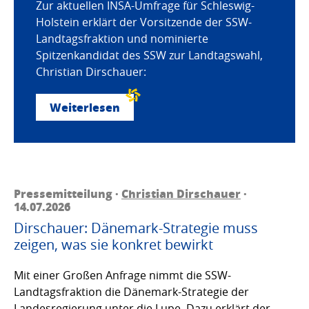
Zur aktuellen INSA-Umfrage für Schleswig-
Holstein erklärt der Vorsitzende der SSW-
Landtagsfraktion und nominierte
Spitzenkandidat des SSW zur Landtagswahl,
Christian Dirschauer:
Weiterlesen
Pressemitteilung ·
Christian Dirschauer
·
14.07.2026
Dirschauer: Dänemark-Strategie muss
zeigen, was sie konkret bewirkt
Mit einer Großen Anfrage nimmt die SSW-
Landtagsfraktion die Dänemark-Strategie der
Landesregierung unter die Lupe. Dazu erklärt der