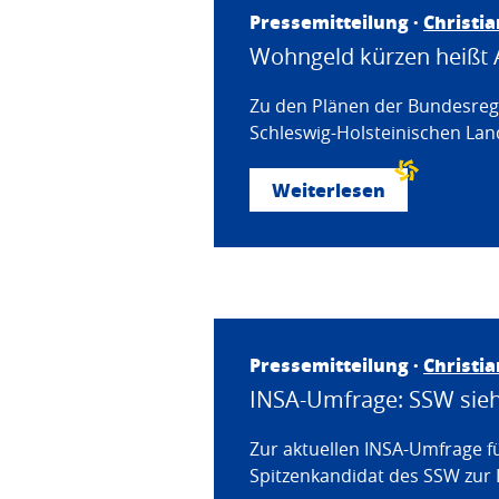
Pressemitteilung ·
Christi
Wohngeld kürzen heißt 
Zu den Plänen der Bundesregi
Schleswig-Holsteinischen Land
Weiterlesen
Pressemitteilung ·
Christi
INSA-Umfrage: SSW sieht
Zur aktuellen INSA-Umfrage f
Spitzenkandidat des SSW zur 