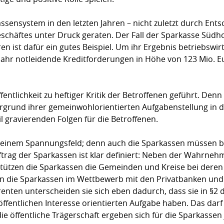
assensystem in den letzten Jahren – nicht zuletzt durch En
eschäftes unter Druck geraten. Der Fall der Sparkasse Südh
n ist dafür ein gutes Beispiel. Um ihr Ergebnis betriebswirt
 Jahr notleidende Kreditforderungen in Höhe von 123 Mio. 
entlichkeit zu heftiger Kritik der Betroffenen geführt. Denn 
rgrund ihrer gemeinwohlorientierten Aufgabenstellung in d
l gravierenden Folgen für die Betroffenen.
in einem Spannungsfeld; denn auch die Sparkassen müssen b
uftrag der Sparkassen ist klar definiert: Neben der Wahrne
rstützen die Sparkassen die Gemeinden und Kreise bei deren
en die Sparkassen im Wettbewerb mit den Privatbanken und
renten unterscheiden sie sich eben dadurch, dass sie in §2
öffentlichen Interesse orientierten Aufgabe haben. Das dar
e öffentliche Trägerschaft ergeben sich für die Sparkassen 