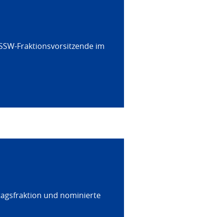
 SSW-Fraktionsvorsitzende im
tagsfraktion und nominierte