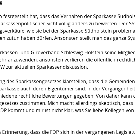
g.
festgestellt hat, dass das Verhalten der Sparkasse Südholst
parkassenpolitischer Sicht völlig anders zu bewerten. Der SSW
sverkäufe, wie sie bei der Sparkasse Südholstein problemat
n zutun haben dürfen. Ansonsten stellt man das ganze Sys
kassen- und Giroverband Schleswig-Holstein seine Mitgliede
hr anzuwenden, ansonsten verlieren die öffentlich-rechtli
SSW zur aktuellen Sparkassendiskussion.
ung des Sparkassengesetzes klarstellen, dass die Gemeinden
arkasse auch deren Eigentümer sind. In der Vergangenheit h
iedene rechtliche Bewertungen gegeben. Von daher kann de
esetzes zustimmen. Mich macht allerdings skeptisch, dass 
DP kommt und mir ist nicht klar, was Sie liebe Kollegen v
n Erinnerung, dass die FDP sich in der vergangenen Legisla