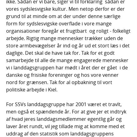
ikke. Sådan er vi bare, siger vi til forklaring  sådan er
vores sydslesvigske kultur. Men netop derfor er der
grund til at minde om at der under denne særlige
form for sydslesvigske overflade i vore mange
organisationer foregår et frugtbart  og roligt - folkeligt
arbejde. Rigtig mange mennesker trækker uden de
store armbevægelser år ind og år ud et stort læs i det
daglige. Det skal de have tak for. Tak for et godt
samarbejde til alle de mange engagerede mennesker
vi i landdagsgruppen har mødt i året der er gået  i de
danske og frisiske foreninger og hos vore venner
nord for grænsen. Tak for al opbakning til vort
politiske arbejde i Kiel.
For SSVs landdagsgruppe har 2001 været et travlt,
men også et spændende år. For at give jer et indtryk
af hvad jeres landdagsmedlemmer egentlig går og
laver året rundt, vil jeg tillade mig at komme med et
uddrag af den statistik som landdagsgruppens