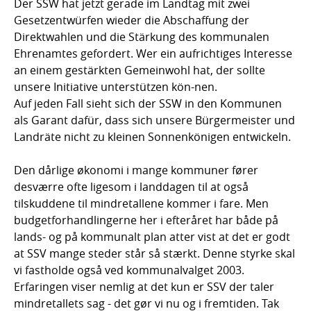
Der SSW hat jetzt gerade im Landtag mit zwei
Gesetzentwürfen wieder die Abschaffung der
Direktwahlen und die Stärkung des kommunalen
Ehrenamtes gefordert. Wer ein aufrichtiges Interesse
an einem gestärkten Gemeinwohl hat, der sollte
unsere Initiative unterstützen kön-nen.
Auf jeden Fall sieht sich der SSW in den Kommunen
als Garant dafür, dass sich unsere Bürgermeister und
Landräte nicht zu kleinen Sonnenkönigen entwickeln.
Den dårlige økonomi i mange kommuner fører
desværre ofte ligesom i landdagen til at også
tilskuddene til mindretallene kommer i fare. Men
budgetforhandlingerne her i efteråret har både på
lands- og på kommunalt plan atter vist at det er godt
at SSV mange steder står så stærkt. Denne styrke skal
vi fastholde også ved kommunalvalget 2003.
Erfaringen viser nemlig at det kun er SSV der taler
mindretallets sag - det gør vi nu og i fremtiden. Tak