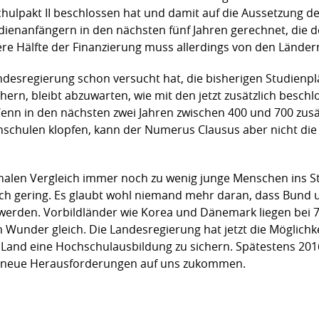
lpakt II beschlossen hat und damit auf die Aussetzung der 
dienanfängern in den nächsten fünf Jahren gerechnet, die de
ndere Hälfte der Finanzierung muss allerdings von den Länd
ndesregierung schon versucht hat, die bisherigen Studienp
ern, bleibt abzuwarten, wie mit den jetzt zusätzlich besc
enn in den nächsten zwei Jahren zwischen 400 und 700 zusät
hschulen klopfen, kann der Numerus Clausus aber nicht die
nalen Vergleich immer noch zu wenig junge Menschen ins S
ch gering. Es glaubt wohl niemand mehr daran, dass Bund 
erden. Vorbildländer wie Korea und Dänemark liegen bei 7% 
under gleich. Die Landesregierung hat jetzt die Möglichkeit
Land eine Hochschulausbildung zu sichern. Spätestens 20
r neue Herausforderungen auf uns zukommen.