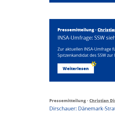
Pressemitteilung ·
Christi
INSA-Umfrage: SSW sieht
Zur aktuellen INSA-Umfrage f
Spitzenkandidat des SSW zur 
Weiterlesen
Pressemitteilung ·
Christian D
Dirschauer: Dänemark-Strat