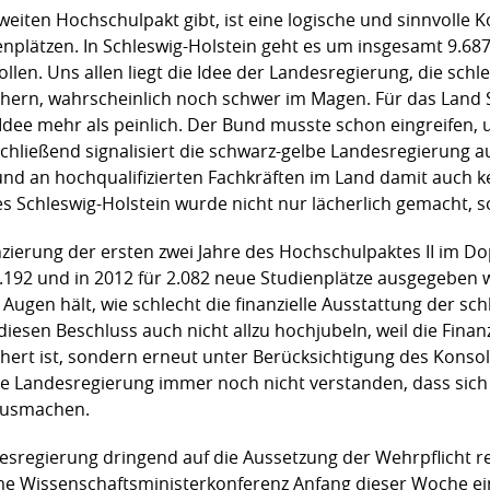
weiten Hochschulpakt gibt, ist eine logische und sinnvolle
nplätzen. In Schleswig-Holstein geht es um insgesamt 9.687
llen. Uns allen liegt die Idee der Landesregierung, die schl
ern, wahrscheinlich noch schwer im Magen. Für das Land S
Idee mehr als peinlich. Der Bund musste schon eingreifen,
chließend signalisiert die schwarz-gelbe Landesregierung au
und an hochqualifizierten Fachkräften im Land damit auch k
s Schleswig-Holstein wurde nicht nur lächerlich gemacht, 
zierung der ersten zwei Jahre des Hochschulpaktes II im Do
2.192 und in 2012 für 2.082 neue Studienplätze ausgegeben we
Augen hält, wie schlecht die finanzielle Ausstattung der sc
iesen Beschluss auch nicht allzu hochjubeln, weil die Finanz
hert ist, sondern erneut unter Berücksichtigung des Konso
e Landesregierung immer noch nicht verstanden, dass sich I
ausmachen.
regierung dringend auf die Aussetzung der Wehrpflicht r
me Wissenschaftsministerkonferenz Anfang dieser Woche ei