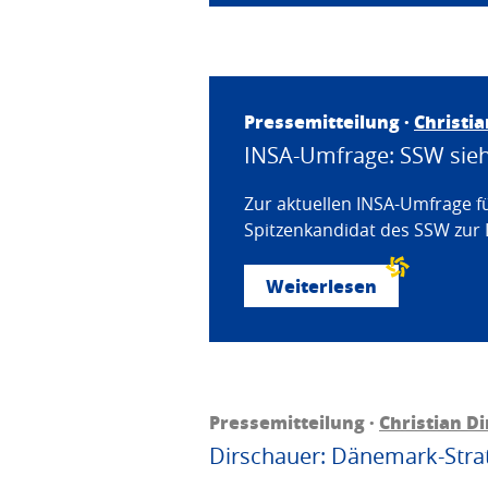
Pressemitteilung ·
Christi
INSA-Umfrage: SSW sieht
Zur aktuellen INSA-Umfrage f
Spitzenkandidat des SSW zur 
Weiterlesen
Pressemitteilung ·
Christian D
Dirschauer: Dänemark-Strat