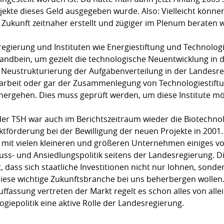
ekte dieses Geld ausgegeben wurde. Also: Vielleicht können
n Zukunft zeitnaher erstellt und zügiger im Plenum beraten w
gierung und Instituten wie Energiestiftung und Technologie
Standbein, um gezielt die technologische Neuentwicklung in
er Neustrukturierung der Aufgabenverteilung in der Landes
beit oder gar der Zusammenlegung von Technologiestiftun
nhergehen. Dies muss geprüft werden, um diese Institute mö
r TSH war auch im Berichtszeitraum wieder die Biotechnol
ktförderung bei der Bewilligung der neuen Projekte in 2001.
mit vielen kleineren und größeren Unternehmen einiges vorz
uss- und Ansiedlungspolitik seitens der Landesregierung. D
, dass sich staatliche Investitionen nicht nur lohnen, sond
diese wichtige Zukunftsbranche bei uns beherbergen wollen
fassung vertreten der Markt regelt es schon alles von allein
giepolitik eine aktive Rolle der Landesregierung.