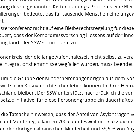
ösung des so genannten Kettenduldungs-Problems eine Bleib
lierungen bedeutet das für tausende Menschen eine ungewi
ht.
isterkonferenz nicht auf eine Bleiberechtsregelung für die
dauert, dass der Kompromissvorschlag Hessens auf der In
mung fand. Der SSW stimmt dem zu.
enkreis, der die lange Aufenthaltszeit nicht selbst zu vera
he Integrationshemmnisse wegfallen würden, muss beendet
 um die Gruppe der Minderheitenangehörigen aus dem Kosov
 weil sie im Kosovo nicht sicher leben können. In ihrer He
tschland bleiben. Der SSW unterstützt nachdrücklich die v
etzte Initiative, für diese Personengruppe ein dauerhaftes 
die Tatsache hinweisen, dass der Anteil von Asylanträgen
ien und Montenegro kamen 2005 bundesweit mit 5.522 die mei
n der dortigen albanischen Minderheit und 39,5 % von An