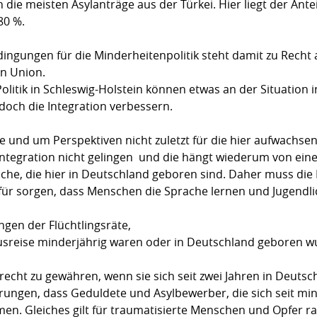
e meisten Asylanträge aus der Türkei. Hier liegt der Antei
80 %.
ngungen für die Minderheitenpolitik steht damit zu Recht
n Union.
itik in Schleswig-Holstein können etwas an der Situation i
doch die Integration verbessern.
e und um Perspektiven nicht zuletzt für die hier aufwachse
ntegration nicht gelingen  und die hängt wiederum von ein
he, die hier in Deutschland geboren sind. Daher muss die I
für sorgen, dass Menschen die Sprache lernen und Jugendl
gen der Flüchtlingsräte,
 Ausreise minderjährig waren oder in Deutschland geboren w
erecht zu gewähren, wenn sie sich seit zwei Jahren in Deutsc
rungen, dass Geduldete und Asylbewerber, die sich seit mi
en. Gleiches gilt für traumatisierte Menschen und Opfer ras