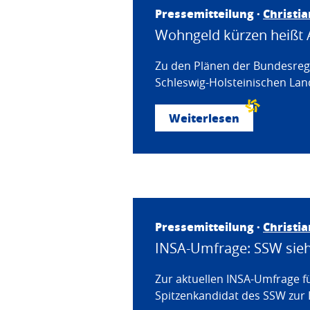
Pressemitteilung ·
Christi
Wohngeld kürzen heißt 
Zu den Plänen der Bundesregi
Schleswig-Holsteinischen Land
Weiterlesen
Pressemitteilung ·
Christi
INSA-Umfrage: SSW sieht
Zur aktuellen INSA-Umfrage f
Spitzenkandidat des SSW zur 