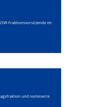
 SSW-Fraktionsvorsitzende im
tagsfraktion und nominierte