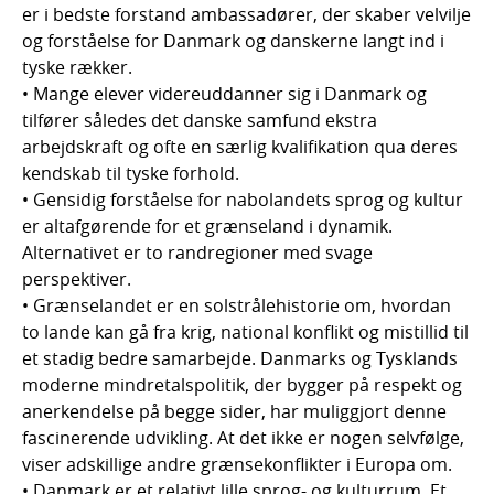
er i bedste forstand ambassadører, der skaber velvilje
og forståelse for Danmark og danskerne langt ind i
tyske rækker.
• Mange elever videreuddanner sig i Danmark og
tilfører således det danske samfund ekstra
arbejdskraft og ofte en særlig kvalifikation qua deres
kendskab til tyske forhold.
• Gensidig forståelse for nabolandets sprog og kultur
er altafgørende for et grænseland i dynamik.
Alternativet er to randregioner med svage
perspektiver.
• Grænselandet er en solstrålehistorie om, hvordan
to lande kan gå fra krig, national konflikt og mistillid til
et stadig bedre samarbejde. Danmarks og Tysklands
moderne mindretalspolitik, der bygger på respekt og
anerkendelse på begge sider, har muliggjort denne
fascinerende udvikling. At det ikke er nogen selvfølge,
viser adskillige andre grænsekonflikter i Europa om.
• Danmark er et relativt lille sprog- og kulturrum. Et