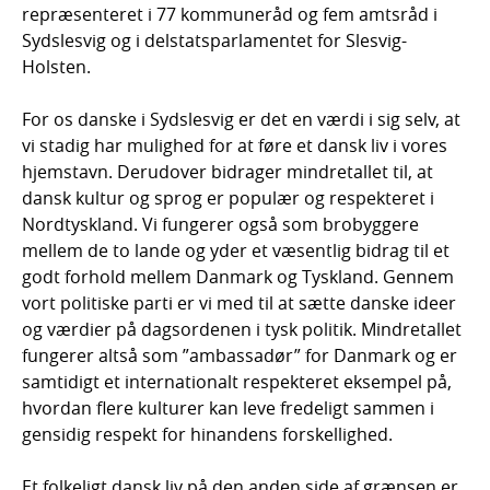
repræsenteret i 77 kommuneråd og fem amtsråd i
Sydslesvig og i delstatsparlamentet for Slesvig-
Holsten.
For os danske i Sydslesvig er det en værdi i sig selv, at
vi stadig har mulighed for at føre et dansk liv i vores
hjemstavn. Derudover bidrager mindretallet til, at
dansk kultur og sprog er populær og respekteret i
Nordtyskland. Vi fungerer også som brobyggere
mellem de to lande og yder et væsentlig bidrag til et
godt forhold mellem Danmark og Tyskland. Gennem
vort politiske parti er vi med til at sætte danske ideer
og værdier på dagsordenen i tysk politik. Mindretallet
fungerer altså som ”ambassadør” for Danmark og er
samtidigt et internationalt respekteret eksempel på,
hvordan flere kulturer kan leve fredeligt sammen i
gensidig respekt for hinandens forskellighed.
Et folkeligt dansk liv på den anden side af grænsen er