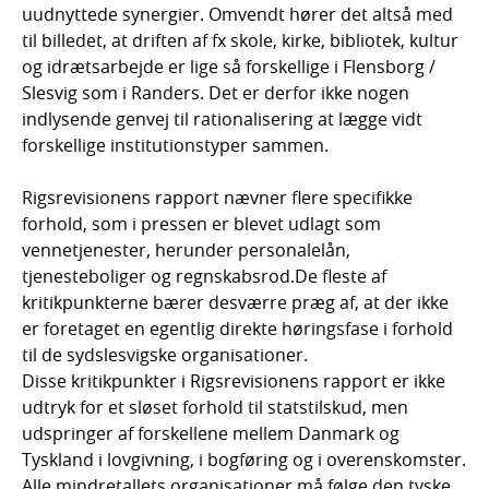
uudnyttede synergier. Omvendt hører det altså med
til billedet, at driften af fx skole, kirke, bibliotek, kultur
og idrætsarbejde er lige så forskellige i Flensborg /
Slesvig som i Randers. Det er derfor ikke nogen
indlysende genvej til rationalisering at lægge vidt
forskellige institutionstyper sammen.
Rigsrevisionens rapport nævner flere specifikke
forhold, som i pressen er blevet udlagt som
vennetjenester, herunder personalelån,
tjenesteboliger og regnskabsrod.De fleste af
kritikpunkterne bærer desværre præg af, at der ikke
er foretaget en egentlig direkte høringsfase i forhold
til de sydslesvigske organisationer.
Disse kritikpunkter i Rigsrevisionens rapport er ikke
udtryk for et sløset forhold til statstilskud, men
udspringer af forskellene mellem Danmark og
Tyskland i lovgivning, i bogføring og i overenskomster.
Alle mindretallets organisationer må følge den tyske