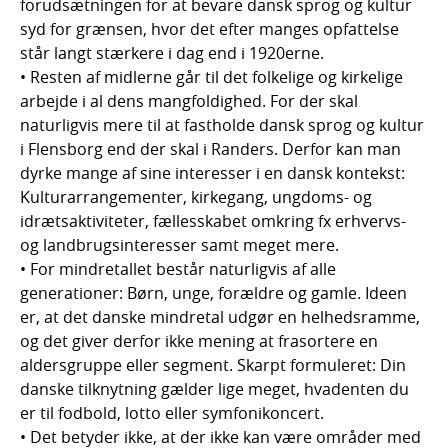
forudsætningen for at bevare dansk sprog og kultur
syd for grænsen, hvor det efter manges opfattelse
står langt stærkere i dag end i 1920erne.
• Resten af midlerne går til det folkelige og kirkelige
arbejde i al dens mangfoldighed. For der skal
naturligvis mere til at fastholde dansk sprog og kultur
i Flensborg end der skal i Randers. Derfor kan man
dyrke mange af sine interesser i en dansk kontekst:
Kulturarrangementer, kirkegang, ungdoms- og
idrætsaktiviteter, fællesskabet omkring fx erhvervs-
og landbrugsinteresser samt meget mere.
• For mindretallet består naturligvis af alle
generationer: Børn, unge, forældre og gamle. Ideen
er, at det danske mindretal udgør en helhedsramme,
og det giver derfor ikke mening at frasortere en
aldersgruppe eller segment. Skarpt formuleret: Din
danske tilknytning gælder lige meget, hvadenten du
er til fodbold, lotto eller symfonikoncert.
• Det betyder ikke, at der ikke kan være områder med