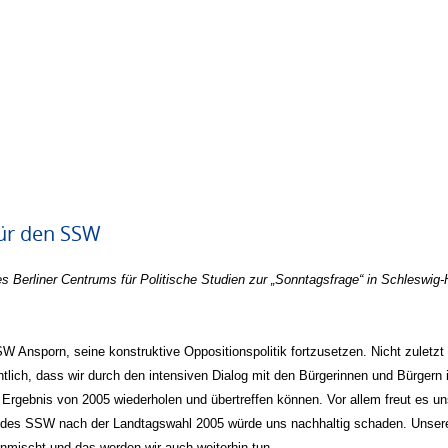
ür den SSW
s Berliner Centrums für Politische Studien zur „Sonntagsfrage“ in Schleswig-
SW Ansporn, seine konstruktive Oppositionspolitik fortzusetzen. Nicht zuletz
ich, dass wir durch den intensiven Dialog mit den Bürgerinnen und Bürgern i
 Ergebnis von 2005 wiederholen und übertreffen können. Vor allem freut es u
le des SSW nach der Landtagswahl 2005 würde uns nachhaltig schaden. Unser
inmischt und das werden wir auch weiterhin tun.