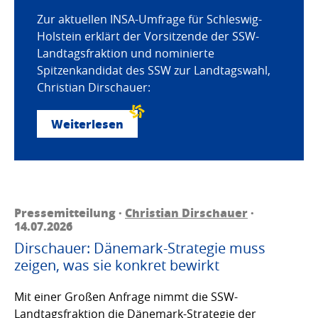
Zur aktuellen INSA-Umfrage für Schleswig-
Holstein erklärt der Vorsitzende der SSW-
Landtagsfraktion und nominierte
Spitzenkandidat des SSW zur Landtagswahl,
Christian Dirschauer:
Weiterlesen
Pressemitteilung ·
Christian Dirschauer
·
14.07.2026
Dirschauer: Dänemark-Strategie muss
zeigen, was sie konkret bewirkt
Mit einer Großen Anfrage nimmt die SSW-
Landtagsfraktion die Dänemark-Strategie der