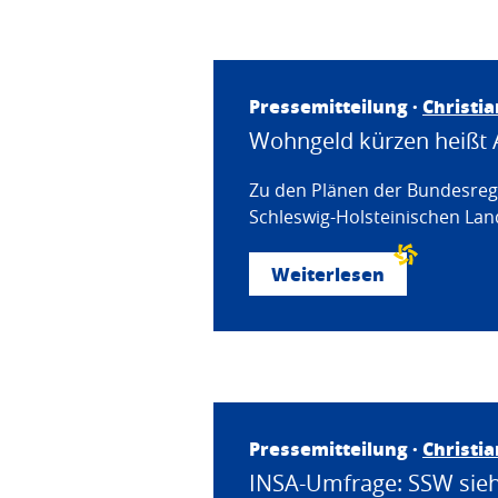
Pressemitteilung ·
Christi
Wohngeld kürzen heißt 
Zu den Plänen der Bundesregi
Schleswig-Holsteinischen Land
Weiterlesen
Pressemitteilung ·
Christi
INSA-Umfrage: SSW sieht