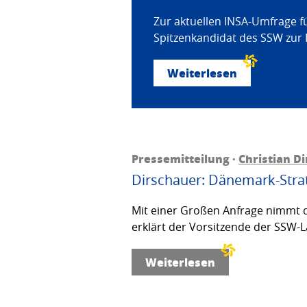
Zur aktuellen INSA-Umfrage f
Spitzenkandidat des SSW zur 
Weiterlesen
Pressemitteilung ·
Christian D
Dirschauer: Dänemark-Strat
Mit einer Großen Anfrage nimmt d
erklärt der Vorsitzende der SSW-L
Weiterlesen