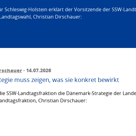
ür Schleswig-Holstein erklärt der Vorsitzende der SSW-Land
Landtagswahl, Christian Dirschauer:
irschauer
· 14.07.2026
egie muss zeigen, was sie konkret bewirkt
ie SSW-Landtagsfraktion die Dänemark-Strategie der Lande
andtagsfraktion, Christian Dirschauer: