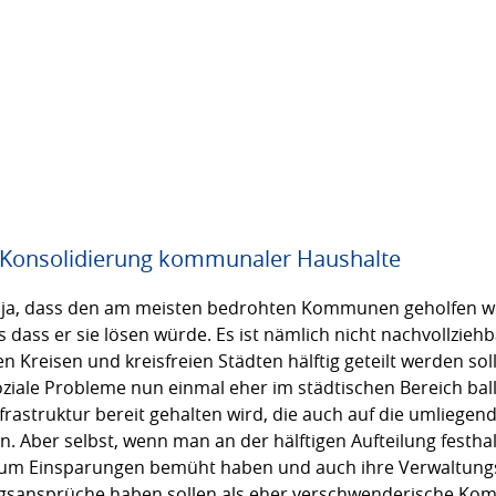
r Konsolidierung kommunaler Haushalte
ja, dass den am meisten bedrohten Kommunen geholfen werd
s dass er sie lösen würde. Es ist nämlich nicht nachvollzieh
n Kreisen und kreisfreien Städten hälftig geteilt werden so
oziale Probleme nun einmal eher im städtischen Bereich ball
Infrastruktur bereit gehalten wird, die auch auf die umlie
en. Aber selbst, wenn man an der hälftigen Aufteilung festhalt
um Einsparungen bemüht haben und auch ihre Verwaltungs
ngsansprüche haben sollen als eher verschwenderische Kom