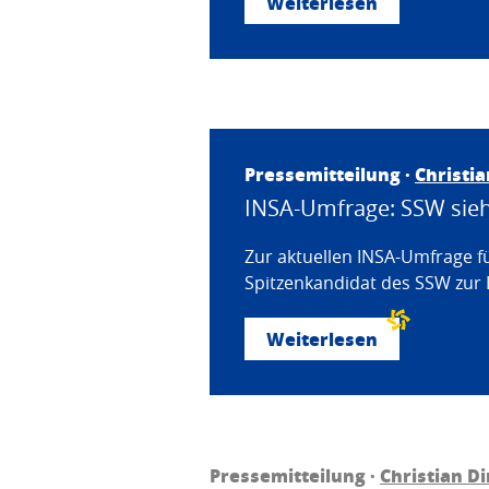
Weiterlesen
Pressemitteilung ·
Christi
INSA-Umfrage: SSW sieht
Zur aktuellen INSA-Umfrage f
Spitzenkandidat des SSW zur 
Weiterlesen
Pressemitteilung ·
Christian D