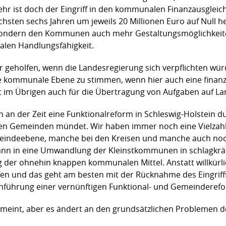
mehr ist doch der Eingriff in den kommunalen Finanzausglei
chsten sechs Jahren um jeweils 20 Millionen Euro auf Null 
 sondern den Kommunen auch mehr Gestaltungsmöglichkeite
alen Handlungsfähigkeit.
eholfen, wenn die Landesregierung sich verpflichten würd
 kommunale Ebene zu stimmen, wenn hier auch eine finanzi
lt im Übrigen auch für die Übertragung von Aufgaben auf L
ch an der Zeit eine Funktionalreform in Schleswig-Holstein 
n Gemeinden mündet. Wir haben immer noch eine Vielzahl
eindeebene, manche bei den Kreisen und manche auch noch
nn in eine Umwandlung der Kleinstkommunen in schlagkräft
g der ohnehin knappen kommunalen Mittel. Anstatt willkürli
ffen und das geht am besten mit der Rücknahme des Eingri
chführung einer vernünftigen Funktional- und Gemeinderef
gemeint, aber es ändert an den grundsätzlichen Problemen 