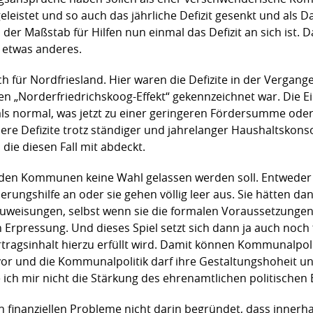
eistet und so auch das jährliche Defizit gesenkt und als D
der Maßstab für Hilfen nun einmal das Defizit an sich ist. D
 etwas anderes.
 für Nordfriesland. Hier waren die Defizite in der Vergange
n „Norderfriedrichskoog-Effekt“ gekennzeichnet war. Die 
ls normal, was jetzt zu einer geringeren Fördersumme oder
e Defizite trotz ständiger und jahrelanger Haushaltskonso
ie diesen Fall mit abdeckt.
 den Kommunen keine Wahl gelassen werden soll. Entweder 
ngshilfe an oder sie gehen völlig leer aus. Sie hätten dan
zuweisungen, selbst wenn sie die formalen Voraussetzung
 Erpressung. Und dieses Spiel setzt sich dann ja auch noch f
ragsinhalt hierzu erfüllt wird. Damit können Kommunalpoli
vor und die Kommunalpolitik darf ihre Gestaltungshoheit un
 ich mir nicht die Stärkung des ehrenamtlichen politischen
finanziellen Probleme nicht darin begründet, dass innerh