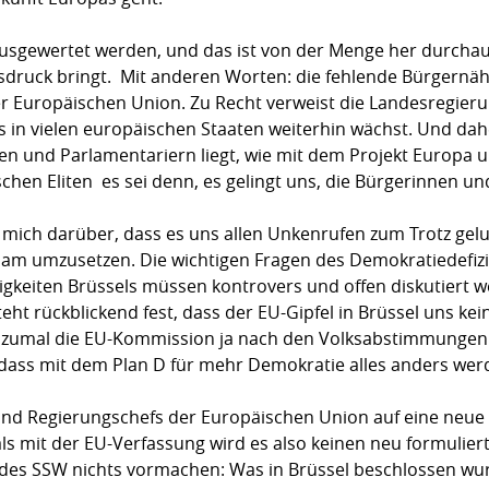
sgewertet werden, und das ist von der Menge her durchau
sdruck bringt.  Mit anderen Worten: die fehlende Bürgernä
r Europäischen Union. Zu Recht verweist die Landesregier
s in vielen europäischen Staaten weiterhin wächst. Und dah
en und Parlamentariern liegt, wie mit dem Projekt Europa
ischen Eliten  es sei denn, es gelingt uns, die Bürgerinnen 
 mich darüber, dass es uns allen Unkenrufen zum Trotz gel
am umzusetzen. Die wichtigen Fragen des Demokratiedefizi
keiten Brüssels müssen kontrovers und offen diskutiert wer
ht rückblickend fest, dass der EU-Gipfel in Brüssel uns ke
h, zumal die EU-Kommission ja nach den Volksabstimmungen
dass mit dem Plan D für mehr Demokratie alles anders werd
- und Regierungschefs der Europäischen Union auf eine neu
als mit der EU-Verfassung wird es also keinen neu formulie
t des SSW nichts vormachen: Was in Brüssel beschlossen wu