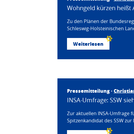
Wohngeld kürzen heißt 
Zu den Plänen der Bundesregi
Schleswig-Holsteinischen Land
Weiterlesen
Pressemitteilung ·
Christi
INSA-Umfrage: SSW sieht
Zur aktuellen INSA-Umfrage f
Spitzenkandidat des SSW zur 