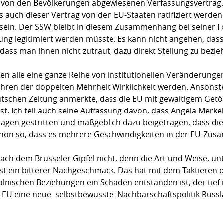
 von den Bevölkerungen abgewiesenen Verfassungsvertrag
 auch dieser Vertrag von den EU-Staaten ratifiziert werden
n sein. Der SSW bleibt in diesem Zusammenhang bei seiner F
ng legitimiert werden müsste. Es kann nicht angehen, das
s man ihnen nicht zutraut, dazu direkt Stellung zu bezie
 alle eine ganze Reihe von institutionellen Veränderungen u
en der doppelten Mehrheit Wirklichkeit werden. Ansonsten
eutschen Zeitung anmerkte, dass die EU mit gewaltigem Get
. Ich teil auch seine Auffassung davon, dass Angela Merkel 
dagen gestritten und maßgeblich dazu beigetragen, dass die
 schon so, dass es mehrere Geschwindigkeiten in der EU-Zus
 nach dem Brüsseler Gipfel nicht, denn die Art und Weise, 
st ein bitterer Nachgeschmack. Das hat mit dem Taktieren 
lnischen Beziehungen ein Schaden entstanden ist, der tief in
EU eine neue  selbstbewusste  Nachbarschaftspolitik Russ