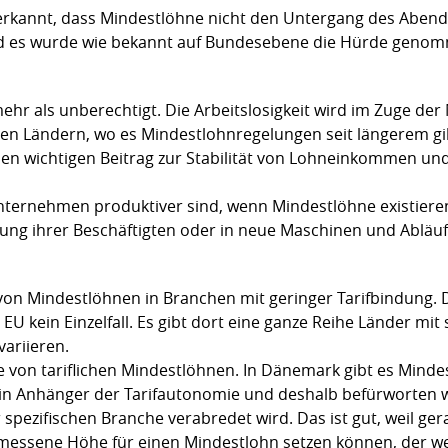
erkannt, dass Mindestlöhne nicht den Untergang des Abend
es wurde wie bekannt auf Bundesebene die Hürde genomm
ehr als unberechtigt. Die Arbeitslosigkeit wird im Zuge de
en Ländern, wo es Mindestlohnregelungen seit längerem gibt.
nen wichtigen Beitrag zur Stabilität von Lohneinkommen und
Unternehmen produktiver sind, wenn Mindestlöhne existiere
ildung ihrer Beschäftigten oder in neue Maschinen und Ablä
von Mindestlöhnen in Branchen mit geringer Tarifbindung. D
EU kein Einzelfall. Es gibt dort eine ganze Reihe Länder mit 
ariieren.
e von tariflichen Mindestlöhnen. In Dänemark gibt es Minde
in Anhänger der Tarifautonomie und deshalb befürworten wi
 spezifischen Branche verabredet wird. Das ist gut, weil ger
essene Höhe für einen Mindestlohn setzen können, der we