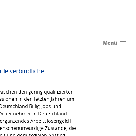
Menü
nde verbindliche
ischen den gering qualifizierten
sionen in den letzten Jahren um
eutschland Billig-Jobs und
e Arbeitnehmer in Deutschland
ergänzendes Arbeitslosengeld II
 menschenunwürdige Zustände, die
keit und dem sozialen Abstieg