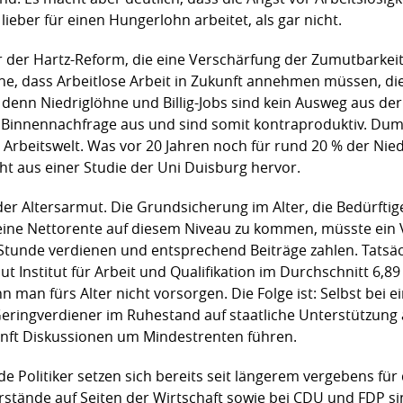
lieber für einen Hungerlohn arbeitet, als gar nicht.
 der Hartz-Reform, die eine Verschärfung der Zumutbarkeit
, dass Arbeitlose Arbeit in Zukunft annehmen müssen, die 
 denn Niedriglöhne und Billig-Jobs sind kein Ausweg aus der 
die Binnennachfrage aus und sind somit kontraproduktiv. Du
 Arbeitswelt. Was vor 20 Jahren noch für rund 20 % der Nied
ht aus einer Studie der Uni Duisburg hervor.
der Altersarmut. Die Grundsicherung im Alter, die Bedürft
eine Nettorente auf diesem Niveau zu kommen, müsste ein Vo
Stunde verdienen und entsprechend Beiträge zahlen. Tatsäc
ut Institut für Arbeit und Qualifikation im Durchschnitt 6,
n man fürs Alter nicht vorsorgen. Die Folge ist: Selbst bei
Geringverdiener im Ruhestand auf staatliche Unterstützung a
unft Diskussionen um Mindestrenten führen.
Politiker setzen sich bereits seit längerem vergebens für
rstände auf Seiten der Wirtschaft sowie bei CDU und FDP si