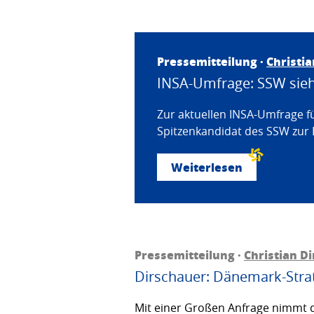
Pressemitteilung ·
Christi
INSA-Umfrage: SSW sieht
Zur aktuellen INSA-Umfrage f
Spitzenkandidat des SSW zur 
Weiterlesen
Pressemitteilung ·
Christian D
Dirschauer: Dänemark-Strat
Mit einer Großen Anfrage nimmt d