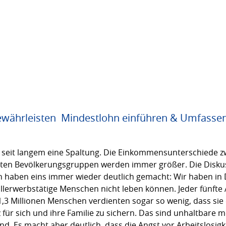
gewährleisten  Mindestlohn einführen & Umfasse
 seit langem eine Spaltung. Die Einkommensunterschiede zw
eten Bevölkerungsgruppen werden immer größer. Die Diskus
 haben eins immer wieder deutlich gemacht: Wir haben in D
ollerwerbstätige Menschen nicht leben können. Jeder fünft
,3 Millionen Menschen verdienten sogar so wenig, dass sie 
 für sich und ihre Familie zu sichern. Das sind unhaltbare
nd. Es macht aber deutlich, dass die Angst vor Arbeitslosig