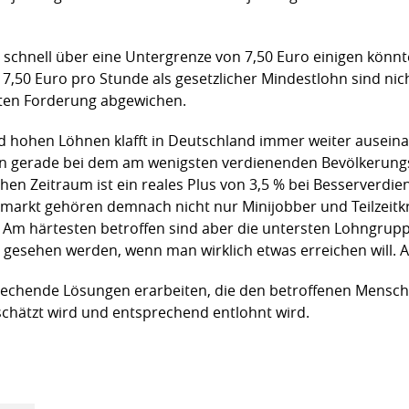
hnell über eine Untergrenze von 7,50 Euro einigen könnte, 
 7,50 Euro pro Stunde als gesetzlicher Mindestlohn sind ni
lten Forderung abgewichen.
d hohen Löhnen klafft in Deutschland immer weiter auseina
hn gerade bei dem am wenigsten verdienenden Bevölkerungs
chen Zeitraum ist ein reales Plus von 3,5 % bei Besserverdi
smarkt gehören demnach nicht nur Minijobber und Teilzeitk
le. Am härtesten betroffen sind aber die untersten Lohngru
esehen werden, wenn man wirklich etwas erreichen will. All
chende Lösungen erarbeiten, die den betroffenen Mensch
schätzt wird und entsprechend entlohnt wird.