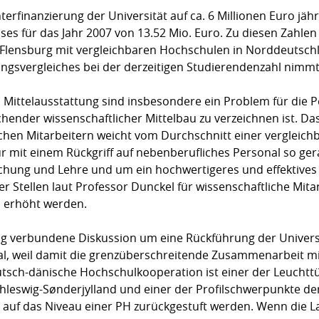
terfinanzierung der Universität auf ca. 6 Millionen Euro jäh
es für das Jahr 2007 von 13.52 Mio. Euro. Zu diesen Zahl
t Flensburg mit vergleichbaren Hochschulen in Norddeutsc
ungsvergleiches bei der derzeitigen Studierendenzahl nimmt
 Mittelausstattung sind insbesondere ein Problem für die P
chender wissenschaftlicher Mittelbau zu verzeichnen ist. Da
chen Mitarbeitern weicht vom Durchschnitt einer vergleichb
r mit einem Rückgriff auf nebenberufliches Personal so g
rschung und Lehre und um ein hochwertigeres und effektives
r Stellen laut Professor Dunckel für wissenschaftliche Mita
h erhöht werden.
ng verbundene Diskussion um eine Rückführung der Universi
tal, weil damit die grenzüberschreitende Zusammenarbeit mi
utsch-dänische Hochschulkooperation ist einer der Leucht
leswig-Sønderjylland und einer der Profilschwerpunkte der 
ll auf das Niveau einer PH zurückgestuft werden. Wenn die 