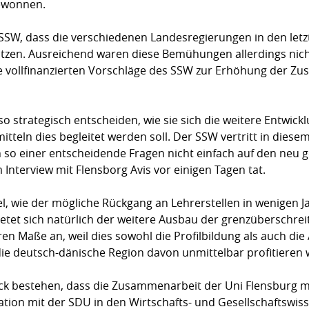
 gewonnen.
 SSW, dass die verschiedenen Landesregierungen in den let
tützen. Ausreichend waren diese Bemühungen allerdings nic
 vollfinanzierten Vorschläge des SSW zur Erhöhung der Zus
o strategisch entscheiden, wie sie sich die weitere Entwick
itteln dies begleitet werden soll. Der SSW vertritt in di
n so einer entscheidende Fragen nicht einfach auf den neu 
 Interview mit Flensborg Avis vor einigen Tagen tat.
iel, wie der mögliche Rückgang an Lehrerstellen in wenigen
etet sich natürlich der weitere Ausbau der grenzüberschr
 Maße an, weil dies sowohl die Profilbildung als auch die A
die deutsch-dänische Region davon unmittelbar profitieren
uck bestehen, dass die Zusammenarbeit der Uni Flensburg mi
ration mit der SDU in den Wirtschafts- und Gesellschaftswi