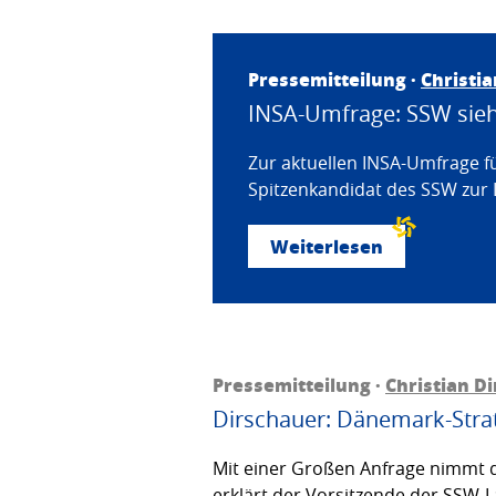
Pressemitteilung ·
Christi
INSA-Umfrage: SSW sieht
Zur aktuellen INSA-Umfrage f
Spitzenkandidat des SSW zur 
Weiterlesen
Pressemitteilung ·
Christian D
Dirschauer: Dänemark-Strat
Mit einer Großen Anfrage nimmt d
erklärt der Vorsitzende der SSW-L