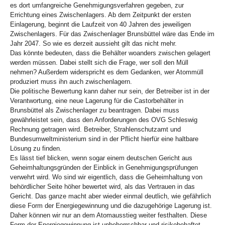
es dort umfangreiche Genehmigungsverfahren gegeben, zur
Errichtung eines Zwischenlagers. Ab dem Zeitpunkt der ersten
Einlagerung, beginnt die Laufzeit von 40 Jahren des jeweiligen
Zwischenlagers. Für das Zwischenlager Brunsbüttel wäre das Ende im
Jahr 2047. So wie es derzeit aussieht gilt das nicht mehr.
Das könnte bedeuten, dass die Behälter woanders zwischen gelagert
werden müssen. Dabei stellt sich die Frage, wer soll den Müll
nehmen? Außerdem widerspricht es dem Gedanken, wer Atommüll
produziert muss ihn auch zwischenlagern.
Die politische Bewertung kann daher nur sein, der Betreiber ist in der
Verantwortung, eine neue Lagerung für die Castorbehälter in
Brunsbüttel als Zwischenlager zu beantragen. Dabei muss
gewährleistet sein, dass den Anforderungen des OVG Schleswig
Rechnung getragen wird. Betreiber, Strahlenschutzamt und
Bundesumweltministerium sind in der Pflicht hierfür eine haltbare
Lösung zu finden.
Es lässt tief blicken, wenn sogar einem deutschen Gericht aus
Geheimhaltungsgründen der Einblick in Genehmigungsprüfungen
verwehrt wird. Wo sind wir eigentlich, dass die Geheimhaltung von
behördlicher Seite höher bewertet wird, als das Vertrauen in das
Gericht. Das ganze macht aber wieder einmal deutlich, wie gefährlich
diese Form der Energiegewinnung und die dazugehörige Lagerung ist.
Daher können wir nur an dem Atomausstieg weiter festhalten. Diese
Form der Energiegewinnung ist unbeherrschbar und risikobehaftet.