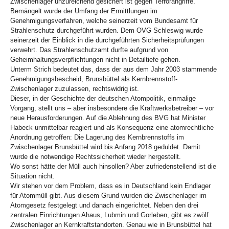
Zwischenlager unzureichend gesichert ist gegen Terrorangriffe.
Bemängelt wurde der Umfang der Ermittlungen im
Genehmigungsverfahren, welche seinerzeit vom Bundesamt für
Strahlenschutz durchgeführt wurden. Dem OVG Schleswig wurde
seinerzeit der Einblick in die durchgeführten Sicherheitsprüfungen
verwehrt. Das Strahlenschutzamt durfte aufgrund von
Geheimhaltungsverpflichtungen nicht in Detailtiefe gehen.
Unterm Strich bedeutet das, dass der aus dem Jahr 2003 stammende
Genehmigungsbescheid, Brunsbüttel als Kernbrennstoff-
Zwischenlager zuzulassen, rechtswidrig ist.
Dieser, in der Geschichte der deutschen Atompolitik, einmalige
Vorgang, stellt uns – aber insbesondere die Kraftwerksbetreiber – vor
neue Herausforderungen. Auf die Ablehnung des BVG hat Minister
Habeck unmittelbar reagiert und als Konsequenz eine atomrechtliche
Anordnung getroffen: Die Lagerung des Kernbrennstoffs im
Zwischenlager Brunsbüttel wird bis Anfang 2018 geduldet. Damit
wurde die notwendige Rechtssicherheit wieder hergestellt.
Wo sonst hätte der Müll auch hinsollen? Aber zufriedenstellend ist die
Situation nicht.
Wir stehen vor dem Problem, dass es in Deutschland kein Endlager
für Atommüll gibt. Aus diesem Grund wurden die Zwischenlager im
Atomgesetz festgelegt und danach eingerichtet. Neben den drei
zentralen Einrichtungen Ahaus, Lubmin und Gorleben, gibt es zwölf
Zwischenlager an Kernkraftstandorten. Genau wie in Brunsbüttel hat