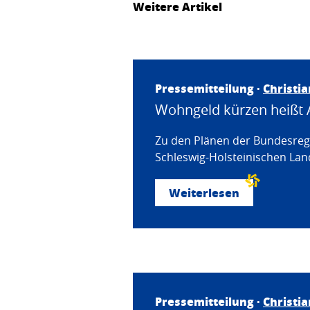
Weitere Artikel
Pressemitteilung ·
Christi
Wohngeld kürzen heißt 
Zu den Plänen der Bundesregi
Schleswig-Holsteinischen Land
Weiterlesen
Pressemitteilung ·
Christi