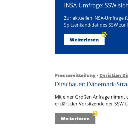
INSA-Umfrage: SSW sieht
Zur aktuellen INSA-Umfrage f
Spitzenkandidat des SSW zur 
Weiterlesen
Pressemitteilung ·
Christian D
Dirschauer: Dänemark-Strat
Mit einer Großen Anfrage nimmt d
erklärt der Vorsitzende der SSW-L
Weiterlesen