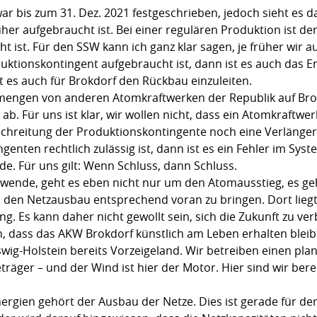
zwar bis zum 31. Dez. 2021 festgeschrieben, jedoch sieht es 
her aufgebraucht ist. Bei einer regulären Produktion ist d
 ist. Für den SSW kann ich ganz klar sagen, je früher wir 
ktionskontingent aufgebraucht ist, dann ist es auch das End
t es auch für Brokdorf den Rückbau einzuleiten.
engen von anderen Atomkraftwerken der Republik auf Brok
 ab. Für uns ist klar, wir wollen nicht, dass ein Atomkraftwe
schreitung der Produktionskontingente noch eine Verlänger
nten rechtlich zulässig ist, dann ist es ein Fehler im Sys
de. Für uns gilt: Wenn Schluss, dann Schluss.
ewende, geht es eben nicht nur um den Atomausstieg, es ge
den Netzausbau entsprechend voran zu bringen. Dort liegt
g. Es kann daher nicht gewollt sein, sich die Zukunft zu 
n, dass das AKW Brokdorf künstlich am Leben erhalten bleib
wig-Holstein bereits Vorzeigeland. Wir betreiben einen pl
räger – und der Wind ist hier der Motor. Hier sind wir ber
rgien gehört der Ausbau der Netze. Dies ist gerade für den