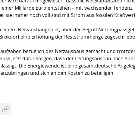
er wird darauf hingewiesen, dass die Netzkapazitäten nic
 einer Milliarde Euro entstehen – mit wachsender Tendenz. 
weil sie immer noch voll sind mit Strom aus fossilen Kraftw
in einem Netzausbaugebiet, aber der Begriff Netzengpassgebi
 Brokdorf eine Erhöhung der Reststrommenge zugeschrieben
saufgaben bezüglich des Netzausbaus gemacht und trotzdem
muss jetzt dafür sorgen, dass der Leitungsausbau nach Süd
chlässigt. Die Energiewende ist eine gesamtdeutsche Angel
ranzubringen und sich an den Kosten zu beteiligen.