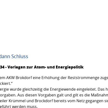
 dann Schluss
4 - Vorlagen zur Atom- und Energiepolitik
n dem AKW Brokdorf eine Erhöhung der Reststrommenge zug
kiert.“
ie wurde gleichzeitig die Energiewende eingeleitet. Das heiß
rgaben. Aus diesen Vorgaben galt und gilt es die Maßnahme
Meiler Krümmel und Brockdorf bereits vom Netz gegangen si
geführt werden muss.