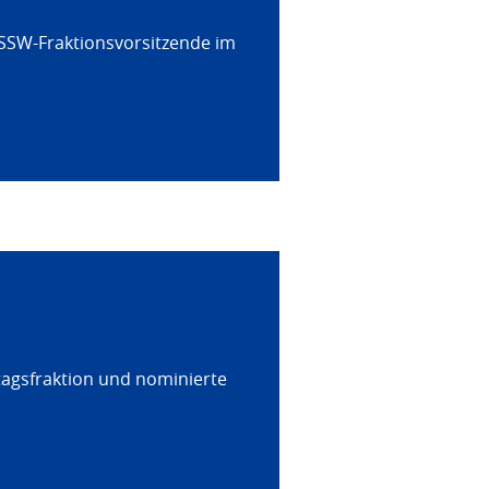
 SSW-Fraktionsvorsitzende im
tagsfraktion und nominierte