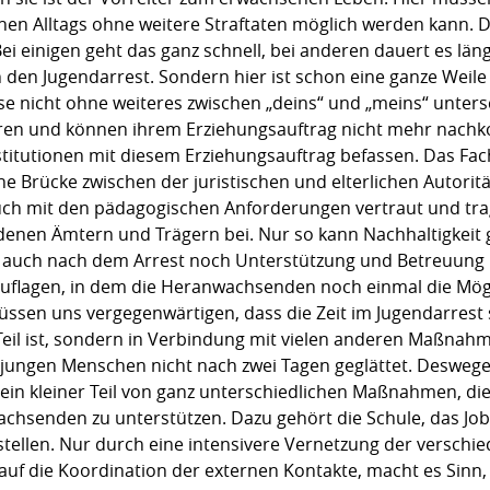
hen Alltags ohne weitere Straftaten möglich werden kann. 
i einigen geht das ganz schnell, bei anderen dauert es lä
in den Jugendarrest. Sondern hier ist schon eine ganze Weile
e nicht ohne weiteres zwischen „deins“ und „meins“ unters
oren und können ihrem Erziehungsauftrag nicht mehr nachk
nstitutionen mit diesem Erziehungsauftrag befassen. Das F
e Brücke zwischen der juristischen und elterlichen Autorität
auch mit den pädagogischen Anforderungen vertraut und tr
enen Ämtern und Trägern bei. Nur so kann Nachhaltigkeit 
 auch nach dem Arrest noch Unterstützung und Betreuung 
uflagen, in dem die Heranwachsenden noch einmal die Mögl
müssen uns vergegenwärtigen, dass die Zeit im Jugendarrest 
Teil ist, sondern in Verbindung mit vielen anderen Maßnahme
r jungen Menschen nicht nach zwei Tagen geglättet. Deswege
 ein kleiner Teil von ganz unterschiedlichen Maßnahmen, d
hsenden zu unterstützen. Dazu gehört die Schule, das Job
llen. Nur durch eine intensivere Vernetzung der verschied
uf die Koordination der externen Kontakte, macht es Sinn,