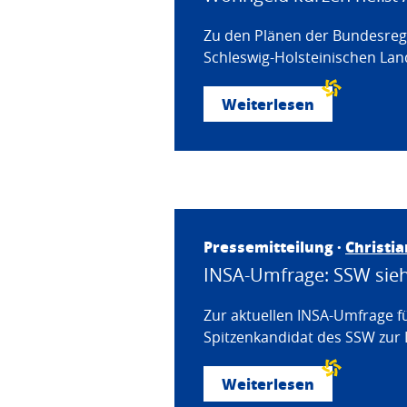
Zu den Plänen der Bundesregi
Schleswig-Holsteinischen Land
Weiterlesen
Pressemitteilung ·
Christi
INSA-Umfrage: SSW sieht
Zur aktuellen INSA-Umfrage f
Spitzenkandidat des SSW zur 
Weiterlesen