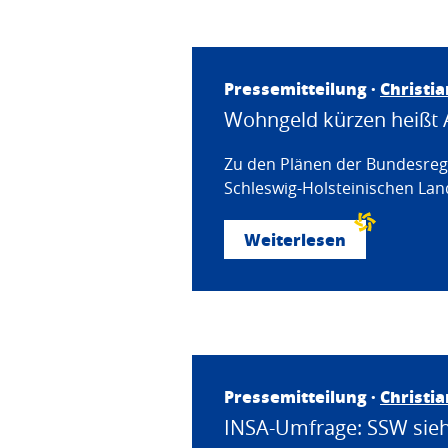
Pressemitteilung ·
Christi
Wohngeld kürzen heißt 
Zu den Plänen der Bundesregi
Schleswig-Holsteinischen Land
Weiterlesen
Pressemitteilung ·
Christi
INSA-Umfrage: SSW sieht