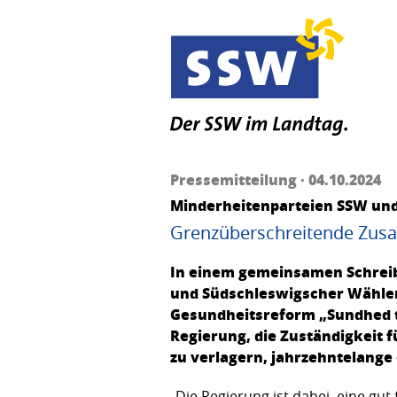
Pressemitteilung · 04.10.2024
Minderheitenparteien SSW und
Grenzüberschreitende Zus
In einem gemeinsamen Schreibe
und Südschleswigscher Wähler
Gesundheitsreform „Sundhed tæ
Regierung, die Zuständigkeit
zu verlagern, jahrzehntelange
„Die Regierung ist dabei, eine g