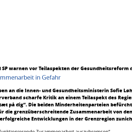
 SP warnen vor Teilaspekten der Gesundheitsreform 
ammenarbeit in Gefahr
n an die Innen- und Gesundheitsministerin Sofie Lø
verband scharfe Kritik an einem Teilaspekt des Regi
t på dig“. Die beiden Minderheitenparteien befürcht
 für die grenzüberschreitende Zusammenarbeit von d
 erfolgreiche Entwicklungen in der Grenzregion zuni
ut funktionierende Zusammenarbeit auszubremsen“