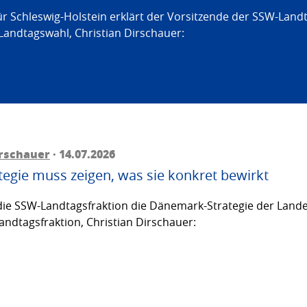
ür Schleswig-Holstein erklärt der Vorsitzende der SSW-Land
Landtagswahl, Christian Dirschauer:
irschauer
· 14.07.2026
egie muss zeigen, was sie konkret bewirkt
ie SSW-Landtagsfraktion die Dänemark-Strategie der Lande
andtagsfraktion, Christian Dirschauer: