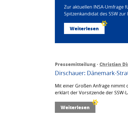
Zur aktuellen INSA-Umfrage f
Spitzenkandidat des SSW zur 
Weiterlesen
Pressemitteilung ·
Christian D
Dirschauer: Dänemark-Strat
Mit einer Großen Anfrage nimmt d
erklärt der Vorsitzende der SSW-L
Weiterlesen