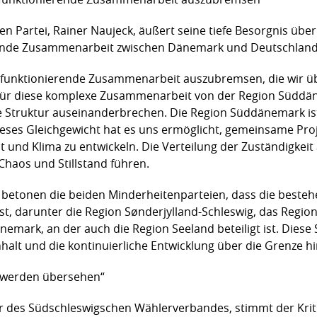
n Partei, Rainer Naujeck, äußert seine tiefe Besorgnis üb
tende Zusammenarbeit zwischen Dänemark und Deutschland
gut funktionierende Zusammenarbeit auszubremsen, die wir 
für diese komplexe Zusammenarbeit von der Region Süddä
ie Struktur auseinanderbrechen. Die Region Süddänemark ist
ieses Gleichgewicht hat es uns ermöglicht, gemeinsame Proj
 und Klima zu entwickeln. Die Verteilung der Zuständigkeit
haos und Stillstand führen.
etonen die beiden Minderheitenparteien, dass die bestehe
ist, darunter die Region Sønderjylland-Schleswig, das Regio
ark, an der auch die Region Seeland beteiligt ist. Diese S
t und die kontinuierliche Entwicklung über die Grenze hi
n werden übersehen“
r des Südschleswigschen Wählerverbandes, stimmt der Kriti