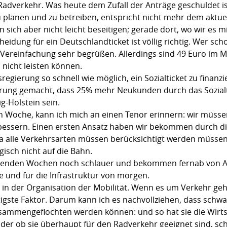
verkehr. Was heute dem Zufall der Anträge geschuldet ist,
 zu planen und zu betreiben, entspricht nicht mehr dem aktu
sen sich aber nicht leicht beseitigen; gerade dort, wo wir es
eidung für ein Deutschlandticket ist völlig richtig. Wer sc
Vereinfachung sehr begrüßen. Allerdings sind 49 Euro im Mo
nicht leisten können.
egierung so schnell wie möglich, ein Sozialticket zu finanz
hrung gemacht, dass 25% mehr Neukunden durch das Sozial
ig-Holstein sein.
n Woche, kann ich mich an einen Tenor erinnern: wir müssen
rbessern. Einen ersten Ansatz haben wir bekommen durch 
alle Verkehrsarten müssen berücksichtigt werden müssen. 
gisch nicht auf die Bahn.
menden Wochen noch schlauer und bekommen fernab von An
he und für die Infrastruktur von morgen.
in der Organisation der Mobilität. Wenn es um Verkehr ge
htigste Faktor. Darum kann ich es nachvollziehen, dass sch
sammengeflochten werden können: und so hat sie die Wirts
der ob sie überhaupt für den Radverkehr geeignet sind, sche