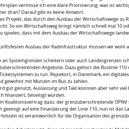
splan vermisse ich eine klare Priorisierung: was ist wicht
ter dran? Darauf gibt es keine Antwort.
es Projekt, das durch den Ausbau der Wirtschaftswege zu 
icht. So ein Wirtschaftsweg bringt nämlich schnell mal 10 o
zu spielen, dass mit dem Ausbau der Wirtschaftswege landwi
kunftsfesten Ausbau der Radinfrastruktur müssen wir wohl
ie an Systemgrenzen scheitern oder auch Landesgrenzen sc
renzüberschreitenden Angebote. Dazu gehört die Buslinie 11
icketsystemen zu tun. Rejsekort, in Dänemark, ein digitale
ind gewohnt mit Münzen im Bus zu zahlen.
rd gut genutzt, Auslastung und Takt könnten aber sehr viel
finanziert, beseitigt würden.
m Koalitionsvertrag dazu: der grenzüberschreitende ÖPNV s
 geeinigt auf eine Finanzierung der Linie 110, nun ist das L
Holstein ist verantwortlich für die Organisation des grenz