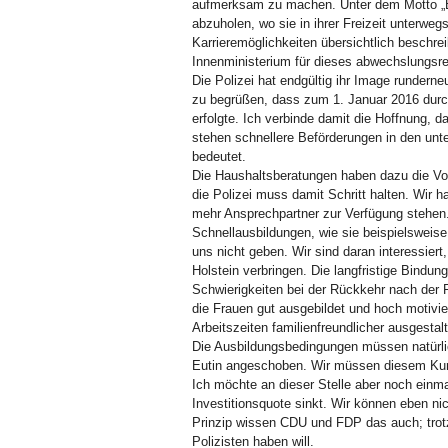
aufmerksam zu machen. Unter dem Motto „Ec
abzuholen, wo sie in ihrer Freizeit unterwe
Karrieremöglichkeiten übersichtlich beschreib
Innenministerium für dieses abwechslungsr
Die Polizei hat endgültig ihr Image runderne
zu begrüßen, dass zum 1. Januar 2016 durch
erfolgte. Ich verbinde damit die Hoffnung,
stehen schnellere Beförderungen in den unte
bedeutet.
Die Haushaltsberatungen haben dazu die Vo
die Polizei muss damit Schritt halten. Wir h
mehr Ansprechpartner zur Verfügung stehen. 
Schnellausbildungen, wie sie beispielsweise
uns nicht geben. Wir sind daran interessiert
Holstein verbringen. Die langfristige Bindun
Schwierigkeiten bei der Rückkehr nach der
die Frauen gut ausgebildet und hoch motivi
Arbeitszeiten familienfreundlicher ausgesta
Die Ausbildungsbedingungen müssen natürli
Eutin angeschoben. Wir müssen diesem Kurs 
Ich möchte an dieser Stelle aber noch einm
Investitionsquote sinkt. Wir können eben ni
Prinzip wissen CDU und FDP das auch; trotz
Polizisten haben will.