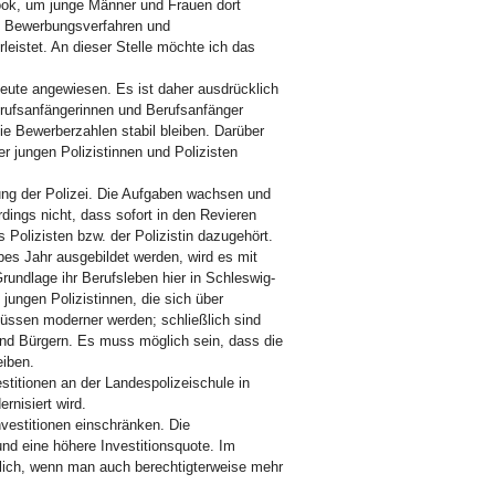
ook, um junge Männer und Frauen dort
en, Bewerbungsverfahren und
rleistet. An dieser Stelle möchte ich das
 Leute angewiesen. Es ist daher ausdrücklich
erufsanfängerinnen und Berufsanfänger
ie Bewerberzahlen stabil bleiben. Darüber
r jungen Polizistinnen und Polizisten
ung der Polizei. Die Aufgaben wachsen und
rdings nicht, dass sofort in den Revieren
Polizisten bzw. der Polizistin dazugehört.
bes Jahr ausgebildet werden, wird es mit
rundlage ihr Berufsleben hier in Schleswig-
jungen Polizistinnen, die sich über
üssen moderner werden; schließlich sind
und Bürgern. Es muss möglich sein, dass die
leiben.
itionen an der Landespolizeischule in
rnisiert wird.
vestitionen einschränken. Die
und eine höhere Investitionsquote. Im
dlich, wenn man auch berechtigterweise mehr