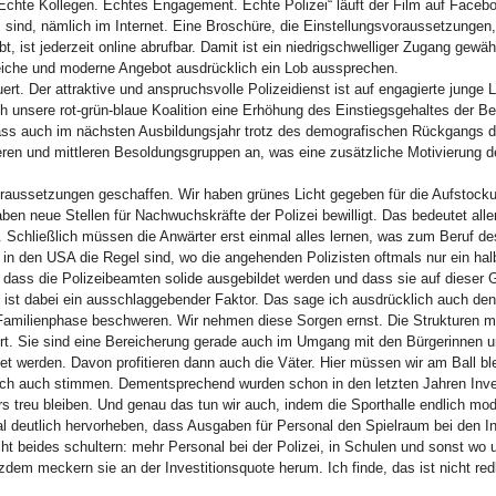
hte Kollegen. Echtes Engagement. Echte Polizei“ läuft der Film auf Faceb
gs sind, nämlich im Internet. Eine Broschüre, die Einstellungsvoraussetzung
t, ist jederzeit online abrufbar. Damit ist ein niedrigschwelliger Zugang gewäh
eiche und moderne Angebot ausdrücklich ein Lob aussprechen.
uert. Der attraktive und anspruchsvolle Polizeidienst ist auf engagierte junge
 unsere rot-grün-blaue Koalition eine Erhöhung des Einstiegsgehaltes der B
 dass auch im nächsten Ausbildungsjahr trotz des demografischen Rückgangs d
ren und mittleren Besoldungsgruppen an, was eine zusätzliche Motivierung de
raussetzungen geschaffen. Wir haben grünes Licht gegeben für die Aufstock
aben neue Stellen für Nachwuchskräfte der Polizei bewilligt. Das bedeutet alle
Schließlich müssen die Anwärter erst einmal alles lernen, was zum Beruf des 
 in den USA die Regel sind, wo die angehenden Polizisten oftmals nur ein hal
, dass die Polizeibeamten solide ausgebildet werden und dass sie auf dieser G
g ist dabei ein ausschlaggebender Faktor. Das sage ich ausdrücklich auch den 
 Familienphase beschweren. Wir nehmen diese Sorgen ernst. Die Strukturen m
ert. Sie sind eine Bereicherung gerade auch im Umgang mit den Bürgerinnen 
ltet werden. Davon profitieren dann auch die Väter. Hier müssen wir am Ball b
ch auch stimmen. Dementsprechend wurden schon in den letzten Jahren Invest
treu bleiben. Und genau das tun wir auch, indem die Sporthalle endlich mode
al deutlich hervorheben, dass Ausgaben für Personal den Spielraum bei den In
cht beides schultern: mehr Personal bei der Polizei, in Schulen und sonst wo 
dem meckern sie an der Investitionsquote herum. Ich finde, das ist nicht re