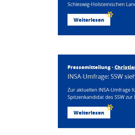
Schleswig-Holsteinischen Land
Weiterlesen
Pressemitteilung ·
Christi
INSA-Umfrage: SSW sieht
Zur aktuellen INSA-Umfrage f
Spitzenkandidat des SSW zur 
Weiterlesen