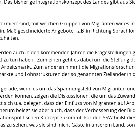
. Das bisherige Integrationskonzept des Landes gibt aus Si
formiert sind, mit welchen Gruppen von Migranten wir es 
in, Maß geschneiderte Angebote - z.B. in Richtung Sprach
zuhalten.
rden auch in den kommenden Jahren die Fragestellungen ge
t zu tun haben. Zum einen geht es dabei um die Stellung d
rbeitsmarkt. Zum anderen nimmt die Migrationsforschun
ärkte und Lohnstrukturen der so genannten Zielländer in d
 gerade, wenn es um das Spannungsfeld von Migranten und
erden können, zeigen die Diskussionen, die um das Zuwand
st sich u.a. belegen, dass der Einfluss von Migranten auf A
 herum belegt sie aber auch, dass der Verbesserung der Bil
grationspolitischen Konzept zukommt. Für den SSW heißt die
as zu sehen, was sie sind: nicht Gäste in unserem Land, s