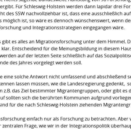
ergibt. Für Schleswig-Holstein werden dann lapidar drei 
cht des SSW nachvollziehbar ist, dass eine ausschließlich au
 möglich ist, so wäre es dennoch wünschenswert, wenn der
rschung und Integrationsstrategien eingegangen wäre.
as gibt es alles an Migrationsforschung unter dem Himmel. D
on klar. Entscheidend für die Meinungsbildung in diesem Hau
werden auf der letzten Seite schließlich auf das Sozialpolit
nde des Jahres vorgelegt werden soll.
tte eine solche Antwort nicht umfassend und abschließend s
rkennen lassen müssen, wie die Landesregierung gedenkt, 
n z.B. das Ziel bestimmter Migrantengruppen, oder gibt es 
f sollten sich die berührten Kommunen aufgrund vorliegen
nd für die nach Schleswig-Holstein ziehenden Migranteng
ionsforschung einfach nur als Forschung zu betrachten. Abe
 zentralen Frage, wie wir in der Integrationspolitik überh