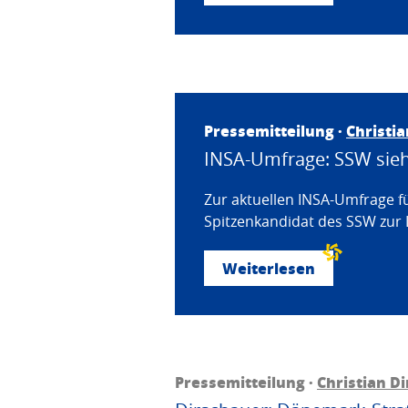
Pressemitteilung ·
Christi
INSA-Umfrage: SSW sieht
Zur aktuellen INSA-Umfrage f
Spitzenkandidat des SSW zur 
Weiterlesen
Pressemitteilung ·
Christian D