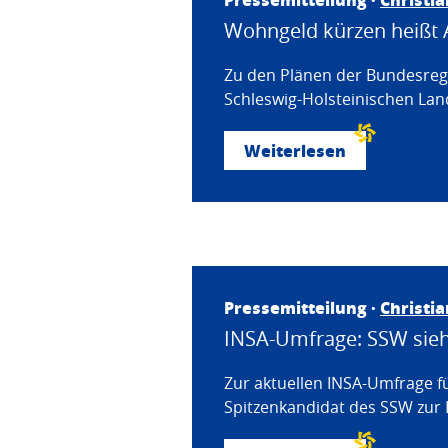
Wohngeld kürzen heißt 
Zu den Plänen der Bundesregi
Schleswig-Holsteinischen Land
Weiterlesen
Pressemitteilung ·
Christi
INSA-Umfrage: SSW sieht
Zur aktuellen INSA-Umfrage f
Spitzenkandidat des SSW zur 