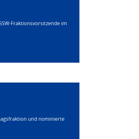
 SSW-Fraktionsvorsitzende im
tagsfraktion und nominierte