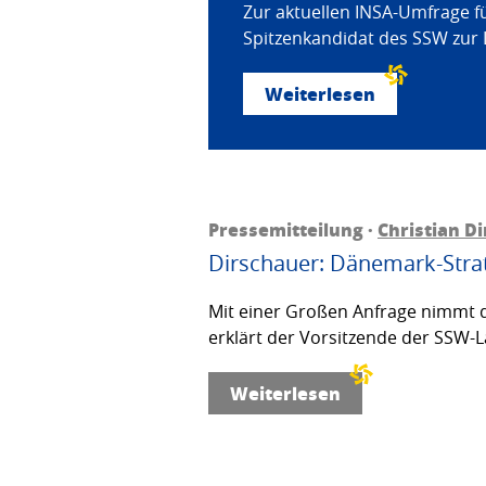
Zur aktuellen INSA-Umfrage f
Spitzenkandidat des SSW zur 
Weiterlesen
Pressemitteilung ·
Christian D
Dirschauer: Dänemark-Strat
Mit einer Großen Anfrage nimmt d
erklärt der Vorsitzende der SSW-L
Weiterlesen