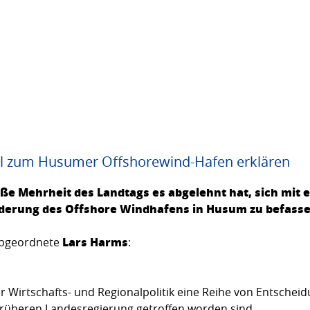
ll zum Husumer Offshorewind-Hafen erklären
roße Mehrheit des Landtags es abgelehnt hat, sich mit
derung des Offshore Windhafens in Husum zu be­fasse
Lars Harms
abgeordnete
:
der Wirtschafts- und Regionalpolitik eine Reihe von Entsch
 früheren Landesregierung getroffen worden sind.