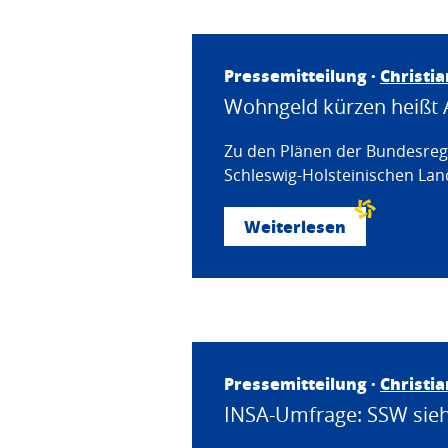
Pressemitteilung ·
Christi
Wohngeld kürzen heißt 
Zu den Plänen der Bundesregi
Schleswig-Holsteinischen Land
Weiterlesen
Pressemitteilung ·
Christi
INSA-Umfrage: SSW sieht