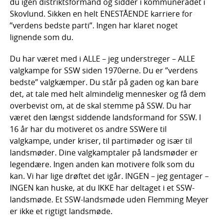
du igen distriktsformand og sidder i kommunerådet i
Skovlund. Sikken en helt ENESTÅENDE karriere for
”verdens bedste parti”. Ingen har klaret noget
lignende som du.
Du har været med i ALLE – jeg understreger – ALLE
valgkampe for SSW siden 1970erne. Du er ”verdens
bedste” valgkæmper. Du står på gaden og kan bare
det, at tale med helt almindelig mennesker og få dem
overbevist om, at de skal stemme på SSW. Du har
været den længst siddende landsformand for SSW. I
16 år har du motiveret os andre SSWere til
valgkampe, under kriser, til partimøder og især til
landsmøder. Dine valgkamptaler på landsmøder er
legendære. Ingen anden kan motivere folk som du
kan. Vi har lige drøftet det igår. INGEN – jeg gentager –
INGEN kan huske, at du IKKE har deltaget i et SSW-
landsmøde. Et SSW-landsmøde uden Flemming Meyer
er ikke et rigtigt landsmøde.