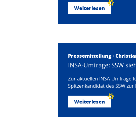
Weiterlesen
Pressemitteilung ·
Christi
INSA-Umfrage: SSW sieht
Zur aktuellen INSA-Umfrage f
Spitzenkandidat des SSW zur 
Weiterlesen