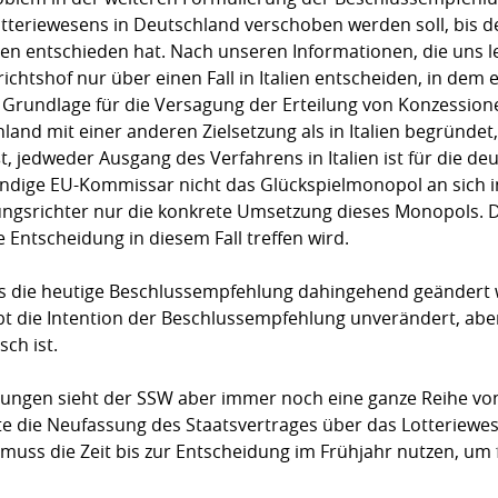
teriewesens in Deutschland verschoben werden soll, bis d
en entschieden hat. Nach unseren Informationen, die uns le
ichtshof nur über einen Fall in Italien entscheiden, in dem
en Grundlage für die Versagung der Erteilung von Konzession
land mit einer anderen Zielsetzung als in Italien begründe
t, jedweder Ausgang des Verfahrens in Italien ist für die d
dige EU-Kommissar nicht das Glückspielmonopol an sich in 
ungsrichter nur die konkrete Umsetzung dieses Monopols. 
 Entscheidung in diesem Fall treffen wird.
ss die heutige Beschlussempfehlung dahingehend geändert 
bt die Intention der Beschlussempfehlung unverändert, aber
sch ist.
ungen sieht der SSW aber immer noch eine ganze Reihe von
e die Neufassung des Staatsvertrages über das Lotteriewe
muss die Zeit bis zur Entscheidung im Frühjahr nutzen, um 