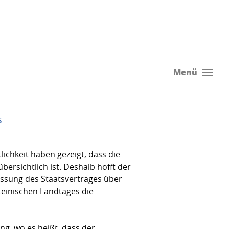
Menü
s
lichkeit haben gezeigt, dass die
ersichtlich ist. Deshalb hofft der
assung des Staatsvertrages über
teinischen Landtages die
g, wo es heißt, dass der