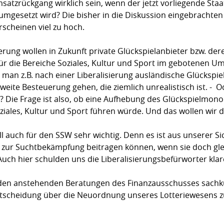
satzrückgang wirklich sein, wenn der jetzt vorliegende Staa
mgesetzt wird? Die bisher in die Diskussion eingebrachte
scheinen viel zu hoch.
ierung wollen in Zukunft private Glückspielanbieter bzw. de
ür die Bereiche Soziales, Kultur und Sport im gebotenen Um
wie man z.B. nach einer Liberalisierung ausländische Glückspi
ite Besteuerung gehen, die ziemlich unrealistisch ist. - Od
? Die Frage ist also, ob eine Aufhebung des Glückspielmonop
ziales, Kultur und Sport führen würde. Und das wollen wir d
Fall auch für den SSW sehr wichtig. Denn es ist aus unserer Si
l zur Suchtbekämpfung beitragen können, wenn sie doch gle
h hier schulden uns die Liberalisierungsbefürworter klar
in den anstehenden Beratungen des Finanzausschusses sach
Entscheidung über die Neuordnung unseres Lotteriewesens zu