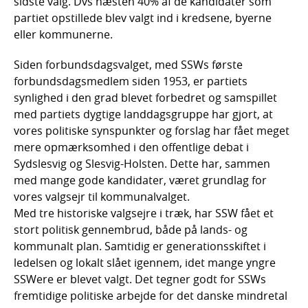
sidste valg. Dvs næsten 40% af de kandidater som
partiet opstillede blev valgt ind i kredsene, byerne
eller kommunerne.
Siden forbundsdagsvalget, med SSWs første
forbundsdagsmedlem siden 1953, er partiets
synlighed i den grad blevet forbedret og samspillet
med partiets dygtige landdagsgruppe har gjort, at
vores politiske synspunkter og forslag har fået meget
mere opmærksomhed i den offentlige debat i
Sydslesvig og Slesvig-Holsten. Dette har, sammen
med mange gode kandidater, været grundlag for
vores valgsejr til kommunalvalget.
Med tre historiske valgsejre i træk, har SSW fået et
stort politisk gennembrud, både på lands- og
kommunalt plan. Samtidig er generationsskiftet i
ledelsen og lokalt slået igennem, idet mange yngre
SSWere er blevet valgt. Det tegner godt for SSWs
fremtidige politiske arbejde for det danske mindretal