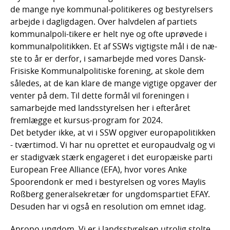
de mange nye kommunal-politikeres og bestyrelsers
arbejde i dagligdagen. Over halvdelen af partiets
kommunalpoli-tikere er helt nye og ofte uprøvede i
kommunalpolitikken. Et af SSWs vigtigste mål i de næ-
ste to år er derfor, i samarbejde med vores Dansk-
Frisiske Kommunalpolitiske forening, at skole dem
således, at de kan klare de mange vigtige opgaver der
venter på dem. Til dette formål vil foreningen i
samarbejde med landsstyrelsen her i efteråret
fremlægge et kursus-program for 2024.
Det betyder ikke, at vi i SSW opgiver europapolitikken
- tværtimod. Vi har nu oprettet et europaudvalg og vi
er stadigvæk stærk engageret i det europæiske parti
European Free Alliance (EFA), hvor vores Anke
Spoorendonk er med i bestyrelsen og vores Maylis
Roßberg generalsekretær for ungdomspartiet EFAY.
Desuden har vi også en resolution om emnet idag.
Apropo ungdom. Vi er i landsstyrelsen utrolig stolte