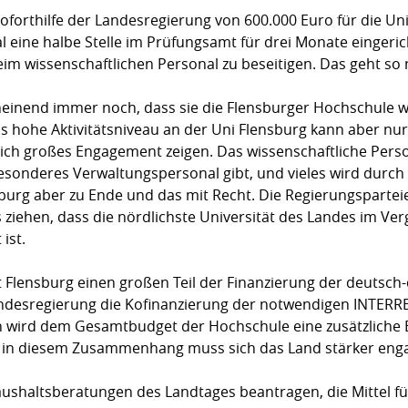
oforthilfe der Landesregierung von 600.000 Euro für die Un
 eine halbe Stelle im Prüfungsamt für drei Monate eingeri
m wissenschaftlichen Personal zu beseitigen. Das geht so n
einend immer noch, dass sie die Flensburger Hochschule we
s hohe Aktivitätsniveau an der Uni Flensburg kann aber nur
lich großes Engagement zeigen. Das wissenschaftliche Person
onderes Verwaltungspersonal gibt, und vieles wird durch st
burg aber zu Ende und das mit Recht. Die Regierungspartei
iehen, dass die nördlichste Universität des Landes im Verg
ist.
t Flensburg einen großen Teil der Finanzierung der deutsch
 Landesregierung die Kofinanzierung der notwendigen INTER
 wird dem Gesamtbudget der Hochschule eine zusätzliche B
ch in diesem Zusammenhang muss sich das Land stärker eng
ushaltsberatungen des Landtages beantragen, die Mittel für