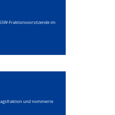
 SSW-Fraktionsvorsitzende im
tagsfraktion und nominierte