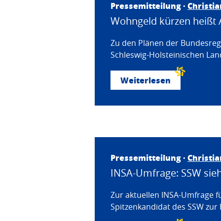
Pressemitteilung ·
Christi
Wohngeld kürzen heißt 
Zu den Plänen der Bundesregi
Schleswig-Holsteinischen Land
Weiterlesen
Pressemitteilung ·
Christi
INSA-Umfrage: SSW sieht
Zur aktuellen INSA-Umfrage f
Spitzenkandidat des SSW zur 