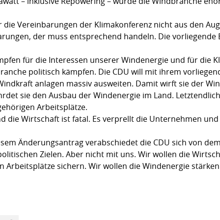
awatt – inklusive Repowering – würde die Windbranche enorm
r die Vereinbarungen der Klimakonferenz nicht aus den Auge
arungen, der muss entsprechend handeln. Die vorliegende E
.
mpfen für die Interessen unserer Windenergie und für die K
branche politisch kämpfen. Die CDU will mit ihrem vorlieg
Windkraft anlagen massiv ausweiten. Damit wirft sie der Wi
hrdet sie den Ausbau der Windenergie im Land. Letztendlich
ehörigen Arbeitsplätze.
d die Wirtschaft ist fatal. Es verprellt die Unternehmen und
diesem Änderungsantrag verabschiedet die CDU sich von dem 
itischen Zielen. Aber nicht mit uns. Wir wollen die Wirtsc
 Arbeitsplätze sichern. Wir wollen die Windenergie stärke