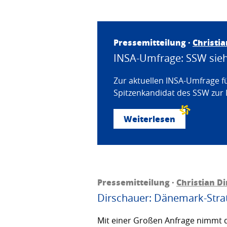
Pressemitteilung ·
Christi
INSA-Umfrage: SSW sieht
Zur aktuellen INSA-Umfrage f
Spitzenkandidat des SSW zur 
Weiterlesen
Pressemitteilung ·
Christian D
Dirschauer: Dänemark-Strat
Mit einer Großen Anfrage nimmt d