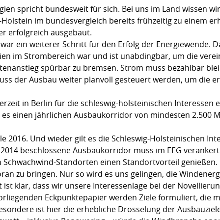
ien spricht bundesweit für sich. Bei uns im Land wissen wir
-Holstein im bundesvergleich bereits frühzeitig zu einem er
er erfolgreich ausgebaut.
war ein weiterer Schritt für den Erfolg der Energiewende. D
ien im Strombereich war und ist unabdingbar, um die verein
tenanstieg spürbar zu bremsen. Strom muss bezahlbar ble
ss der Ausbau weiter planvoll gesteuert werden, um die 
rzeit in Berlin für die schleswig-holsteinischen Interessen 
ss es einen jährlichen Ausbaukorridor von mindesten 2.500 
e 2016. Und wieder gilt es die Schleswig-Holsteinischen Int
ahr 2014 beschlossene Ausbaukorridor muss im EEG verankert
Schwachwind-Standorten einen Standortvorteil genießen. D
ran zu bringen. Nur so wird es uns gelingen, die Windenerg
 ist klar, dass wir unsere Interessenlage bei der Novellierun
rliegenden Eckpunktepapier werden Ziele formuliert, die m
sondere ist hier die erhebliche Drosselung der Ausbauziele