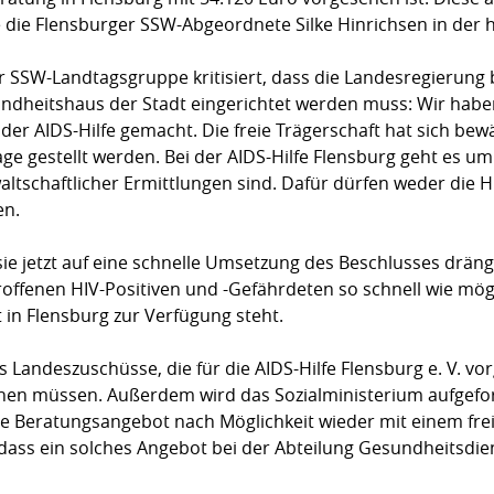
gte die Flensburger SSW-Abgeordnete Silke Hinrichsen in der
der SSW-Land­tags­gruppe kritisiert, dass die Landesregierung
heitshaus der Stadt eingerichtet werden muss: Wir haben
 der AIDS-Hilfe gemacht. Die freie Trägerschaft hat sich be
age gestellt wer­den. Bei der AIDS-Hilfe Flensburg geht es 
lt­schaft­licher Ermittlungen sind. Dafür dürfen weder die 
n.
sie jetzt auf eine schnelle Um­setzung des Beschlusses dräng
rof­fenen HIV-Positiven und -Gefährdeten so schnell wie mög
in Flensburg zur Verfügung steht.
Landeszuschüsse, die für die AIDS-Hilfe Flensburg e. V. v
hen müssen. Außerdem wird das Sozialministerium aufge­fo
ue Bera­tungs­angebot nach Möglichkeit wieder mit einem fr
 dass ein solches Angebot bei der Abteilung Gesundheitsdie