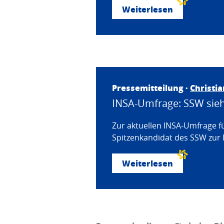
Weiterlesen
Pressemitteilung ·
Christi
INSA-Umfrage: SSW sieht
Zur aktuellen INSA-Umfrage f
Spitzenkandidat des SSW zur 
Weiterlesen