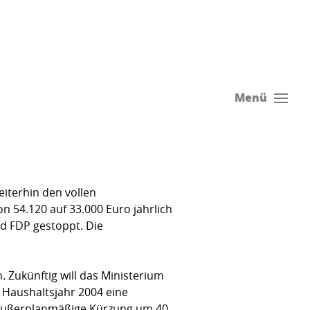
Menü
iterhin den vollen
 54.120 auf 33.000 Euro jährlich 
d FDP ge­stoppt. Die
. Zukünftig will das Ministerium
 Haus­haltsjahr 2004 eine
e außer­planmäßige Kürzung um 40