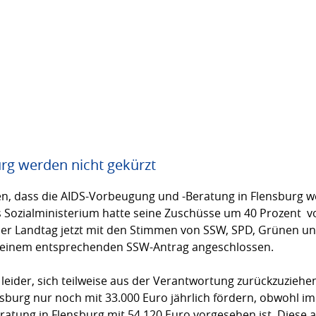
rg werden nicht gekürzt
n, dass die AIDS-Vorbeugung und -Beratung in Flensburg we
 Sozialministerium hatte seine Zuschüsse um 40 Prozent  von
der Landtag jetzt mit den Stimmen von SSW, SPD, Grünen un
h einem entsprechenden SSW-Antrag angeschlossen.
leider, sich teilweise aus der Verantwor­tung zurückzuziehen
ensburg nur noch mit 33.000 Euro jährlich fördern, obwohl im
ratung in Flensburg mit 54.120 Euro vorgese­hen ist. Dies