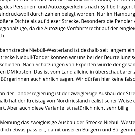
g des Personen- und Autozugverkehrs nach Sylt beitragen. 
 eindrucksvoll durch Zahlen belegt worden. Nur im Hambur
ere Dichte als auf dieser Strecke. Besonders die Pendler 
ionalzüge, da die Autozüge Vorfahrtsrecht auf der eingleis
ch.
nbahnstrecke Niebüll-Westerland ist deshalb seit langem e
Strecke Niebüll-Tønder können wir uns bei der Beurteilung 
abschieden. Nach Schätzungen von Experten würde der gesam
n DM kosten. Das ist vom Land alleine in überschaubarer Ze
ürgerinnen auch ehrlich sagen. Wir dürfen hier keine fals
n der Landesregierung ist der zweigleisige Ausbau der Str
lb hat der Kreistag von Nordfriesland realistischer Weise
t. Aber auch diese Variante ist natürlich nicht sehr billig.
einung das zweigleisige Ausbau der Strecke Niebüll-Westerl
endlich etwas passiert, damit unseren Bürgern und Bürgerinn