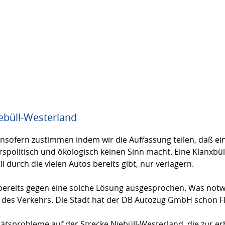
ebüll-Westerland
sofern zustimmen indem wir die Auffassung teilen, daß ei
rspolitisch und ökologisch keinen Sinn macht. Eine Klanxbü
l durch die vielen Autos bereits gibt, nur verlagern.
h bereits gegen eine solche Lösung ausgesprochen. Was notwe
des Verkehrs. Die Stadt hat der DB Autozug GmbH schon Flä
tätsprobleme auf der Strecke Niebüll-Westerland, die zur 