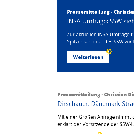
Pressemitteilung ·
Christi
INSA-Umfrage: SSW sieht
Zur aktuellen INSA-Umfrage f
Spitzenkandidat des SSW zur 
Weiterlesen
Pressemitteilung ·
Christian D
Dirschauer: Dänemark-Strat
Mit einer Großen Anfrage nimmt d
erklärt der Vorsitzende der SSW-L