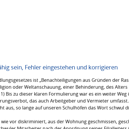
hig sein, Fehler eingestehen und korrigieren
dlungsgesetzes ist „Benachteiligungen aus Gründen der Ra
ligion oder Weltanschauung, einer Behinderung, des Alters o
§ 1) Bis zu dieser klaren Formulierung war es ein weiter Weg
ierungsverbot, das auch Arbeitgeber und Vermieter umfasst.
t aus, so lange auf unseren Schulhöfen das Wort schwul di
wie vor diskriminiert, aus der Wohnung geschmissen, ges
schwuler Mitarbeiter nach der Anordnung seines Filialleiter