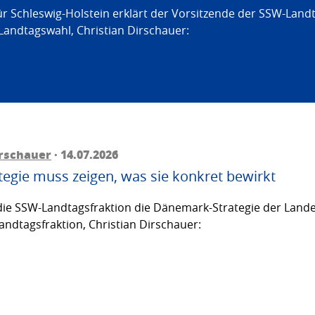
ür Schleswig-Holstein erklärt der Vorsitzende der SSW-Land
Landtagswahl, Christian Dirschauer:
irschauer
· 14.07.2026
egie muss zeigen, was sie konkret bewirkt
ie SSW-Landtagsfraktion die Dänemark-Strategie der Lande
andtagsfraktion, Christian Dirschauer: