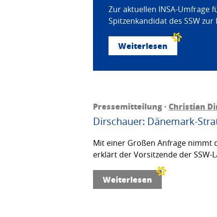
Zur aktuellen INSA-Umfrage f
Spitzenkandidat des SSW zur 
Weiterlesen
Pressemitteilung ·
Christian D
Dirschauer: Dänemark-Strat
Mit einer Großen Anfrage nimmt d
erklärt der Vorsitzende der SSW-L
Weiterlesen