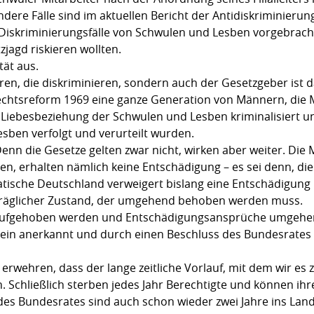
dere Fälle sind im aktuellen Bericht der Antidiskriminieru
 Diskriminierungsfälle von Schwulen und Lesben vorgebracht
tzjagd riskieren wollten.
tät aus.
en, die diskriminieren, sondern auch der Gesetzgeber ist da
rechtsreform 1969 eine ganze Generation von Männern, die 
e Liebesbeziehung der Schwulen und Lesben kriminalisiert u
sben verfolgt und verurteilt wurden.
Denn die Gesetze gelten zwar nicht, wirken aber weiter. Die
den, erhalten nämlich keine Entschädigung – es sei denn, die 
tische Deutschland verweigert bislang eine Entschädigung u
erträglicher Zustand, der umgehend behoben werden muss.
 aufgehoben werden und Entschädigungsansprüche umgehe
mein anerkannt und durch einen Beschluss des Bundesrates
erwehren, dass der lange zeitliche Vorlauf, mit dem wir es z
. Schließlich sterben jedes Jahr Berechtigte und können i
des Bundesrates sind auch schon wieder zwei Jahre ins La