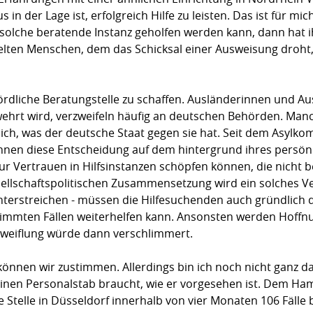
in der Lage ist, erfolgreich Hilfe zu leisten. Das ist für m
solche beratende Instanz geholfen werden kann, dann hat ih
elten Menschen, dem das Schicksal einer Ausweisung droht, i
ehördliche Beratungstelle zu schaffen. Ausländerinnen und Au
ehrt wird, verzweifeln häufig an deutschen Behörden. Man
sich, was der deutsche Staat gegen sie hat. Seit dem Asylk
nnen diese Entscheidung auf dem hintergrund ihres persönl
r Vertrauen in Hilfsinstanzen schöpfen können, die nicht b
sellschaftspolitischen Zusammensetzung wird ein solches 
unterstreichen - müssen die Hilfesuchenden auch gründlich 
stimmten Fällen weiterhelfen kann. Ansonsten werden Hoffnu
rzweiflung würde dann verschlimmert.
önnen wir zustimmen. Allerdings bin ich noch nicht ganz d
einen Personalstab braucht, wie er vorgesehen ist. Dem H
Stelle in Düsseldorf innerhalb von vier Monaten 106 Fälle 