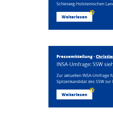
Schleswig-Holsteinischen Land
Weiterlesen
Pressemitteilung ·
Christi
INSA-Umfrage: SSW sieht
Zur aktuellen INSA-Umfrage f
Spitzenkandidat des SSW zur 
Weiterlesen