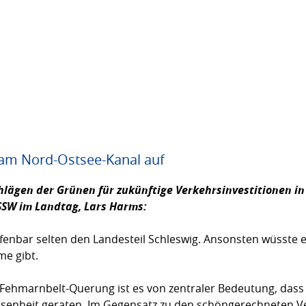
 am Nord-Ostsee-Kanal auf
hlägen der Grünen für zukünftige Verkehrsinvestitionen in 
 SSW im Landtag,
Lars Harms
:
ffenbar selten den Landesteil Schleswig. Ansonsten wüsste 
me gibt.
 Fehmarnbelt-Querung ist es von zentraler Bedeutung, das
essenheit geraten. Im Gegensatz zu den schöngerechneten V