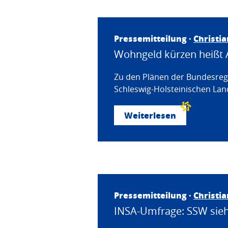
Pressemitteilung ·
Christi
Wohngeld kürzen heißt 
Zu den Plänen der Bundesregi
Schleswig-Holsteinischen Land
Weiterlesen
Pressemitteilung ·
Christi
INSA-Umfrage: SSW sieht