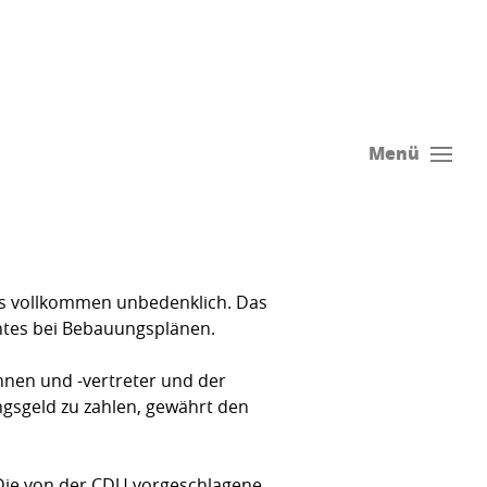
Menü
ts vollkommen unbedenklich. Das
chtes bei Bebauungsplänen.
nnen und -vertreter und der
ngsgeld zu zahlen, gewährt den
n. Die von der CDU vorgeschlagene