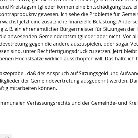
und Kreistagsmitglieder können eine Entschädigung bzw. e
e kontraproduktiv gewesen. Ich sehe die Probleme für Gemei
rwächst jetzt eine zusätzliche finanzielle Belastung. Anders
 z. B. ein ehrenamtlicher Bürgermeister für Sitzungen de
ie anwesenden Gemeinderatsmitglieder aber nicht. Vor all
ndevetretung gegen die andere auszuspielen, oder sogar Vet
esen sind, unter Rechtfertigungsdruck zu setzen. Jetzt blei
en Höchstsätze wirklich ausschöpfen will. Das halte ich f
ch akzeptabel, daß der Anspruch auf Sitzungsgeld und Aufwa
 Mitglieder der Gemeindevertretung ausgedehnt werden. Dami
ftig mitarbeiten können.
ommunalen Verfassungsrechts und der Gemeinde- und Kre