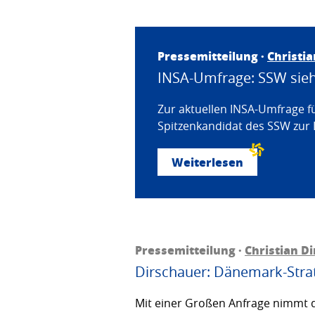
Pressemitteilung ·
Christi
INSA-Umfrage: SSW sieht
Zur aktuellen INSA-Umfrage f
Spitzenkandidat des SSW zur 
Weiterlesen
Pressemitteilung ·
Christian D
Dirschauer: Dänemark-Strat
Mit einer Großen Anfrage nimmt d