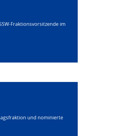
 SSW-Fraktionsvorsitzende im
tagsfraktion und nominierte