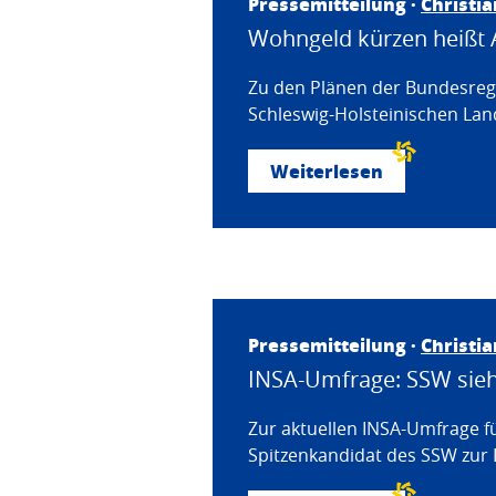
Pressemitteilung ·
Christi
Wohngeld kürzen heißt 
Zu den Plänen der Bundesregi
Schleswig-Holsteinischen Land
Weiterlesen
Pressemitteilung ·
Christi
INSA-Umfrage: SSW sieht
Zur aktuellen INSA-Umfrage f
Spitzenkandidat des SSW zur 