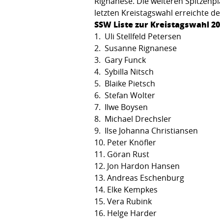
Rignanese. Die weiteren Spitzenplä
letzten Kreistagswahl erreichte 
SSW Liste zur Kreistagswahl 2
1. Uli Stellfeld Petersen
2. Susanne Rignanese
3. Gary Funck
4. Sybilla Nitsch
5. Blaike Pietsch
6. Stefan Wolter
7. Ilwe Boysen
8. Michael Drechsler
9. Ilse Johanna Christiansen
10. Peter Knöfler
11. Göran Rust
12. Jon Hardon Hansen
13. Andreas Eschenburg
14. Elke Kempkes
15. Vera Rubink
16. Helge Harder