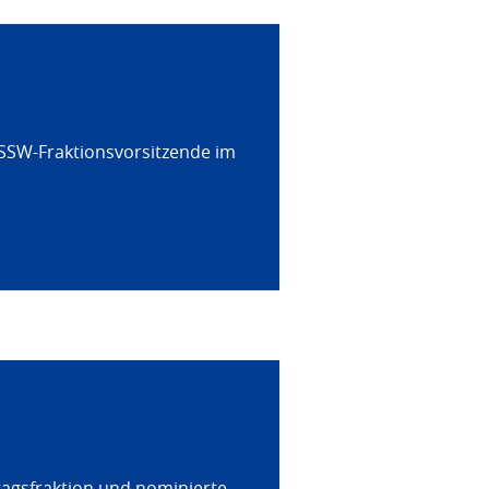
 SSW-Fraktionsvorsitzende im
tagsfraktion und nominierte