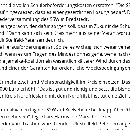
cht die vollen Schülerbeförderungskosten erstatten. "Die S
ingewiesen, dass es einer gesetzlichen Lösung bedarf. Die
liederversammlung des SSW in Bredstedt.
eingebracht, der dafür sorgen soll, dass in Zukunft die Sc
ird. "Dann kann sich kein Kreis mehr aus seiner Verantwort
li Stellfeld-Petersen deutlich.
e Herausforderungen an. So sei es wichtig, sich weiter vehe
ch wenn es um Fragen des Mindestlohnes gehe, wehe nach
 Jamaika-Koalition ein wesentlich kälterer Wind durch das 
und einer der Garanten für ordentliche Arbeitsbedingungen 
ür mehr Zwei- und Mehrsprachigkeit im Kreis einsetzen. Da
000 Euro erhöht. "Das ist gut und richtig und setzt die bishe
er Kreis Nordfriesland mit dem Nordfriisk Institut eine Ziel
nalwahlen lag der SSW auf Kreisebene bei knapp über 9 Pr
en mehr sein", legte Lars Harms die Marschrute fest.
ieder vom Fraktionsvorsitzenden Uli Stellfeld-Petersen angef