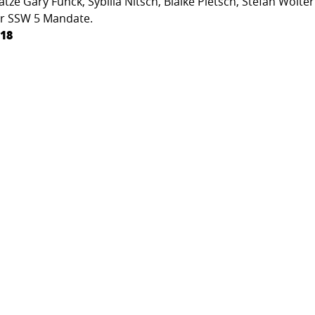
tze Gary Funck, Sybilla Nitsch, Blaike Pietsch, Stefan Wolte
der SSW 5 Mandate.
018