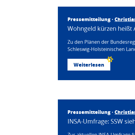
Pressemitteilung ·
Christi
Wohngeld kürzen heißt 
Zu den Plänen der Bundesregi
Schleswig-Holsteinischen Land
Weiterlesen
Pressemitteilung ·
Christi
INSA-Umfrage: SSW sieht
Zur aktuellen INSA-Umfrage f